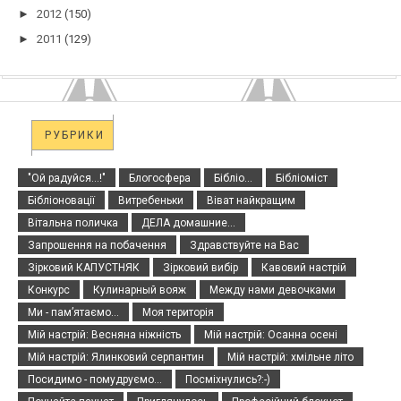
►
2012
(150)
►
2011
(129)
РУБРИКИ
"Ой радуйся...!"
Блогосфера
Бібліо...
Бібліоміст
Бібліоновації
Витребеньки
Віват найкращим
Вітальна поличка
ДЕЛА домашние...
Запрошення на побачення
Здравствуйте на Вас
Зірковий КАПУСТНЯК
Зірковий вибір
Кавовий настрій
Конкурс
Кулинарный вояж
Между нами девочками
Ми - пам’ятаємо...
Моя територія
Мій настрій: Весняна ніжність
Мій настрій: Осанна осені
Мій настрій: Ялинковий серпантин
Мій настрій: хмільне літо
Посидимо - помудруємо...
Посміхнулись?:-)