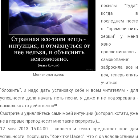
посылы "туда":
когда в
последнем посте
о
"времени пить
херши"
у меня
явно
прослеживалось
самокопание:
забросила все и
вся, теперь опять
Мотивируют
здесь
учиться
"бложить", и надо дать установку себе и всем читателям - для
успешности дела начать петь песни, я даже и не подозревала -
насколько это действенно!!!
Смотрите и удивляйтесь сами моей интуиции (которая, кстати, уже
не в первые преподносит мне такие сюрпризы)...
12 мая 2013 15:04:00 - коллега и тезка предлагает мне для
успешности послушать "Крихітку Цахес". Что я с удовольствием и