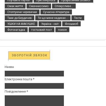
Поучайте паучат
Приглянулось
Професійний блокнот
Смак життя
Смачниссимо
Спокусливе...
Стоптуючи черевички
Сучасна література
Таки да Бердичев
Те що мене надихає...
Тести
УШКИ НА МАКУШКЕ
Україна - світ
Флэшмоб
Фотозагадка
гостьовий пост
поезія
ЗВОРОТНІЙ ЗВЯЗОК
Назва
Електронна пошта
*
Повідомлення
*