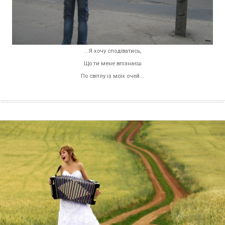
...Я хочу сподіватись,
Що ти мене впізнаєш
По світлу із моїх очей...