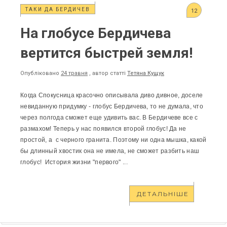
ТАКИ ДА БЕРДИЧЕВ
12
На глобусе Бердичева
вертится быстрей земля!
Опубліковано
24 травня
, автор статті
Тетяна Кущук
Когда Спокусница красочно описывала диво дивное, доселе
невиданную придумку - глобус Бердичева, то не думала, что
через полгода сможет еще удивить вас. В Бердичеве все с
размахом! Теперь у нас появился второй глобус! Да не
простой, а с черного гранита. Поэтому ни одна мышка, какой
бы длинный хвостик она не имела, не сможет разбить наш
глобус! История жизни "первого" ...
ДЕТАЛЬНІШЕ