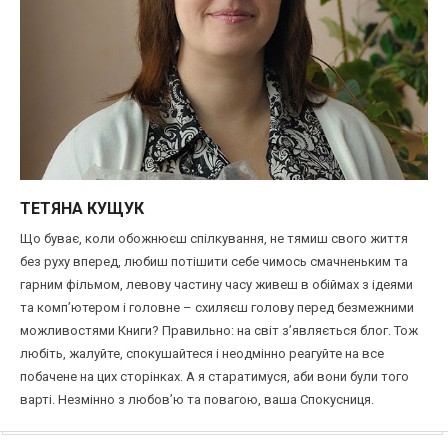
ТЕТЯНА КУЩУК
Що буває, коли обожнюєш спілкування, не тямиш свого життя
без руху вперед, любиш потішити себе чимось смачненьким та
гарним фільмом, левову частину часу живеш в обіймах з ідеями
та комп’ютером і головне – схиляєш голову перед безмежними
можливостями Книги? Правильно: на світ з’являється блог. Тож
любіть, жалуйте, спокушайтеся і неодмінно реагуйте на все
побачене на цих сторінках. А я старатимуся, аби вони були того
варті. Незмінно з любов’ю та повагою, ваша Спокусниця.