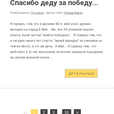
Спасибо деду за победу...
Опубліковано
10 травня
, автор статті
Тетяна Кущук
Я горжусь тем, что в далекие 80-е мой класс дружно
выходил на парад 9 Мая... Мы, все 45 учеников нашего
класса, были частью "живого коридора"... Я горжусь тем, что
и сегодня, много лет спустя, "живой коридор" из учеников на
том же месте, в тот же день - 9 Мая... Я горжусь тем, что
мой класс в 11-ом, выпускном, исполнял накануне праздника
на смотре военной песни ...
ДЕТАЛЬНІШЕ
1
2
3
...
50