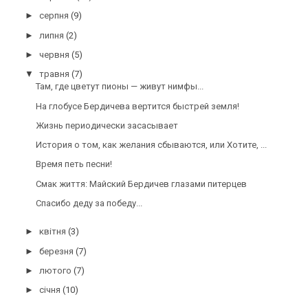
►
серпня
(9)
►
липня
(2)
►
червня
(5)
▼
травня
(7)
Там, где цветут пионы — живут нимфы...
На глобусе Бердичева вертится быстрей земля!
Жизнь периодически засасывает
История о том, как желания сбываются, или Хотите, ...
Время петь песни!
Смак життя: Майский Бердичев глазами питерцев
Спасибо деду за победу...
►
квітня
(3)
►
березня
(7)
►
лютого
(7)
►
січня
(10)