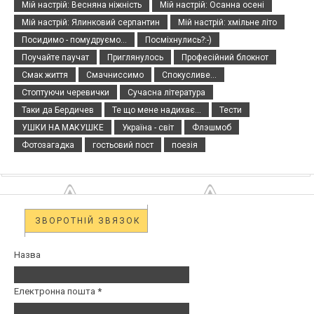
Мій настрій: Весняна ніжність
Мій настрій: Осанна осені
Мій настрій: Ялинковий серпантин
Мій настрій: хмільне літо
Посидимо - помудруємо...
Посміхнулись?:-)
Поучайте паучат
Приглянулось
Професійний блокнот
Смак життя
Смачниссимо
Спокусливе...
Стоптуючи черевички
Сучасна література
Таки да Бердичев
Те що мене надихає...
Тести
УШКИ НА МАКУШКЕ
Україна - світ
Флэшмоб
Фотозагадка
гостьовий пост
поезія
ЗВОРОТНІЙ ЗВЯЗОК
Назва
Електронна пошта
*