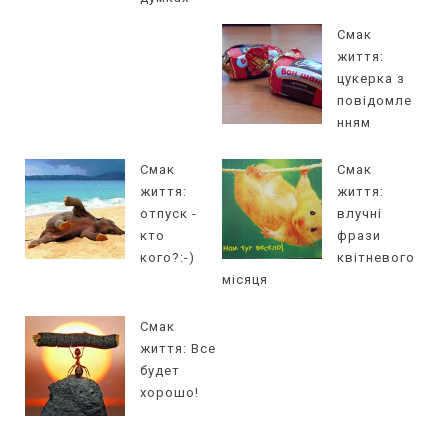
Смак
життя:
цукерка з
повідомле
нням
Смак
Смак
життя:
життя:
отпуск -
влучні
кто
фрази
кого?:-)
квітневого
місяця
Смак
життя: Все
будет
хорошо!