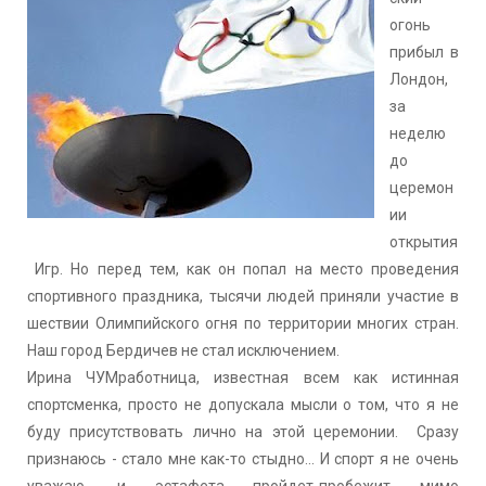
огонь
прибыл в
Лондон,
за
неделю
до
церемон
ии
открытия
Игр. Но перед тем, как он попал на место проведения
спортивного праздника, тысячи людей приняли участие в
шествии Олимпийского огня по территории многих стран.
Наш город Бердичев не стал исключением.
Ирина ЧУМработница, известная всем как истинная
спортсменка, просто не допускала мысли о том, что я не
буду присутствовать лично на этой церемонии. Сразу
признаюсь - стало мне как-то стыдно... И спорт я не очень
уважаю, и эстафета пройдет-пробежит мимо