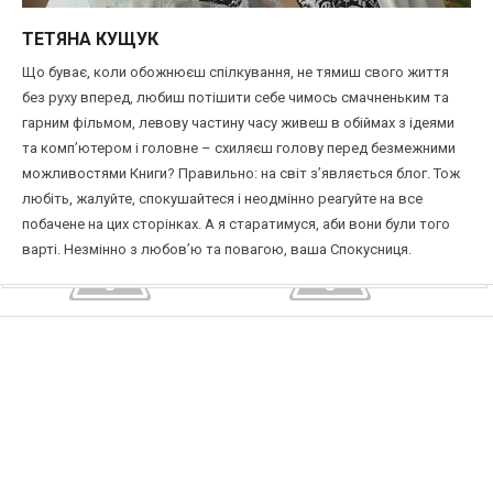
ТЕТЯНА КУЩУК
Що буває, коли обожнюєш спілкування, не тямиш свого життя
без руху вперед, любиш потішити себе чимось смачненьким та
гарним фільмом, левову частину часу живеш в обіймах з ідеями
та комп’ютером і головне – схиляєш голову перед безмежними
можливостями Книги? Правильно: на світ з’являється блог. Тож
любіть, жалуйте, спокушайтеся і неодмінно реагуйте на все
побачене на цих сторінках. А я старатимуся, аби вони були того
варті. Незмінно з любов’ю та повагою, ваша Спокусниця.