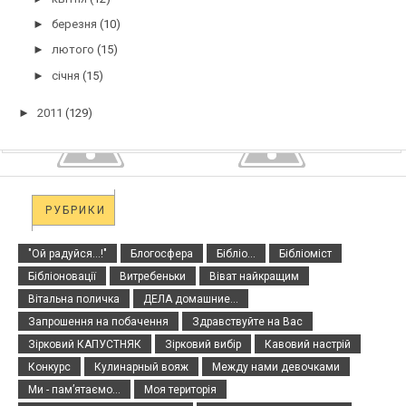
►
березня
(10)
►
лютого
(15)
►
січня
(15)
►
2011
(129)
РУБРИКИ
"Ой радуйся...!"
Блогосфера
Бібліо...
Бібліоміст
Бібліоновації
Витребеньки
Віват найкращим
Вітальна поличка
ДЕЛА домашние...
Запрошення на побачення
Здравствуйте на Вас
Зірковий КАПУСТНЯК
Зірковий вибір
Кавовий настрій
Конкурс
Кулинарный вояж
Между нами девочками
Ми - пам’ятаємо...
Моя територія