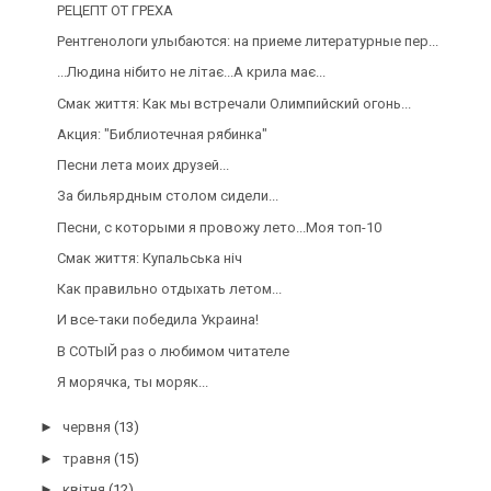
РЕЦЕПТ ОТ ГРЕХА
Рентгенологи улыбаются: на приеме литературные пер...
...Людина нібито не літає...А крила має...
Смак життя: Как мы встречали Олимпийский огонь...
Акция: "Библиотечная рябинка"
Песни лета моих друзей...
За бильярдным столом сидели...
Песни, с которыми я провожу лето...Моя топ-10
Смак життя: Купальська ніч
Как правильно отдыхать летом...
И все-таки победила Украина!
В СОТЫЙ раз о любимом читателе
Я морячка, ты моряк...
►
червня
(13)
►
травня
(15)
►
квітня
(12)