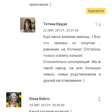
приложили:-)
Відповісти
Тетяна Кущук
22 ЛИП. 2012 Р., 23:31:00
Еще какое влияние имеешь:-) Все,
что связано со спортом -
равнение на Коткину! (Осталось
только осилить коньки)
Относительно консерваций...Мы ж
такой народ, на всю большую
семью, семьи родственников и
друзей заготавливаем:-)
Elena Rubric
24 ЛИП. 2012 Р., 00:00:00
Какой каравай испекли! :)