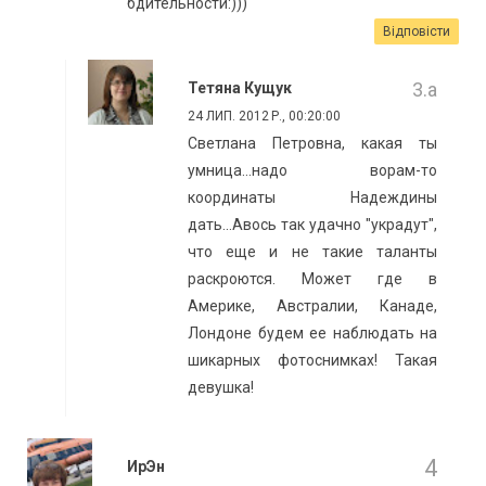
бдительности:)))
Відповісти
Тетяна Кущук
24 ЛИП. 2012 Р., 00:20:00
Светлана Петровна, какая ты
умница...надо ворам-то
координаты Надеждины
дать...Авось так удачно "украдут",
что еще и не такие таланты
раскроются. Может где в
Америке, Австралии, Канаде,
Лондоне будем ее наблюдать на
шикарных фотоснимках! Такая
девушка!
ИрЭн