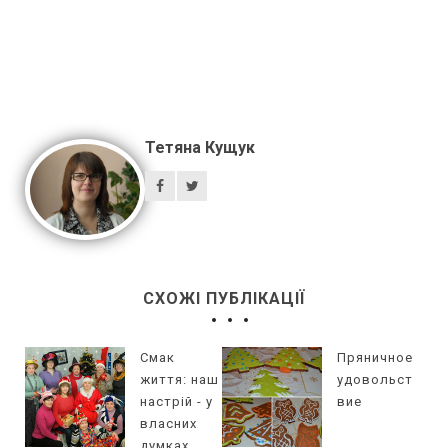
Тетяна Кущук
СХОЖІ ПУБЛІКАЦІЇ
Смак
Пряничное
життя: наш
удовольст
настрій - у
вие
власних
думках