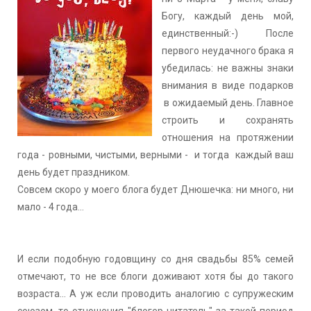
Богу, каждый день мой,
единственный:-) После
первого неудачного брака я
убедилась: не важны знаки
внимания в виде подарков
в ожидаемый день. Главное
строить и сохранять
отношения на протяжении
года - ровными, чистыми, верными - и тогда каждый ваш
день будет праздником.
Совсем скоро у моего блога будет Днюшечка: ни много, ни
мало - 4 года...
И если подобную годовщину со дня свадьбы 85% семей
отмечают, то не все блоги доживают хотя бы до такого
возраста... А уж если проводить аналогию с супружеским
союзом, то отношения "блогер-читатель" за такой период