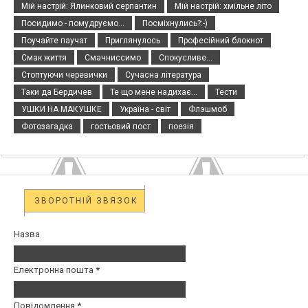
Мій настрій: Ялинковий серпантин
Мій настрій: хмільне літо
Посидимо - помудруємо...
Посміхнулись?:-)
Поучайте паучат
Приглянулось
Професійний блокнот
Смак життя
Смачниссимо
Спокусливе...
Стоптуючи черевички
Сучасна література
Таки да Бердичев
Те що мене надихає...
Тести
УШКИ НА МАКУШКЕ
Україна - світ
Флэшмоб
Фотозагадка
гостьовий пост
поезія
ЗВОРОТНІЙ ЗВЯЗОК
Назва
Електронна пошта
*
Повідомлення
*