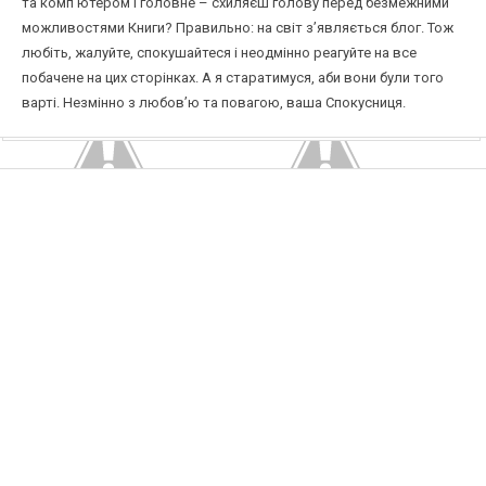
та комп’ютером і головне – схиляєш голову перед безмежними
можливостями Книги? Правильно: на світ з’являється блог. Тож
любіть, жалуйте, спокушайтеся і неодмінно реагуйте на все
побачене на цих сторінках. А я старатимуся, аби вони були того
варті. Незмінно з любов’ю та повагою, ваша Спокусниця.