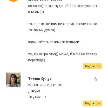
во-во-во) вітаю чудовий блог спокушених
книгами))
така дата- це вам не жарти) натхненнячка
та гарних думок)
залишайтесь такими ж теплими...
хм, цу-ке-ро-чки))) може, й мені на халяву
перепаде)
Відповісти
Тетяна Кущук
27 ЛЮТ. 2015 Р., 14:10:00
Дякую!
Ти у нас - 5!
Відповісти