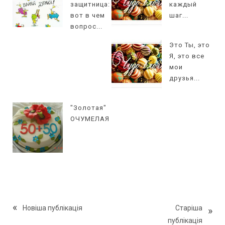
защитница:
каждый
вот в чем
шаг...
вопрос...
Это Ты, это
Я, это все
мои
друзья...
"Золотая"
ОЧУМЕЛАЯ
Новіша публікація
Старіша
публікація