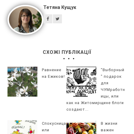
Тетяна Кущук
СХОЖІ ПУБЛІКАЦІЇ
Равнение
"Выборный
на Ежиков!
" подарок
для
ЧУМработн
ицы, или
как на Житомирщине блоги
создают...
Спокусница
В жизни
или
важен