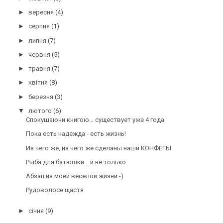
►
вересня
(4)
►
серпня
(1)
►
липня
(7)
►
червня
(5)
►
травня
(7)
►
квітня
(8)
►
березня
(3)
▼
лютого
(6)
Спокушаючи книгою... существует уже 4 года
Пока есть надежда - есть жизнь!
Из чего же, из чего же сделаны наши КОНФЕТЫ
Рыба для батюшки... и не только
Абзац из моей веселой жизни:-)
Рудоволосе щастя
►
січня
(9)