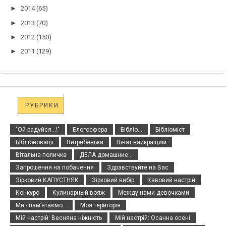
►
2014
(65)
►
2013
(70)
►
2012
(150)
►
2011
(129)
РУБРИКИ
"Ой радуйся...!"
Блогосфера
Бібліо...
Бібліоміст
Бібліоновації
Витребеньки
Віват найкращим
Вітальна поличка
ДЕЛА домашние...
Запрошення на побачення
Здравствуйте на Вас
Зірковий КАПУСТНЯК
Зірковий вибір
Кавовий настрій
Конкурс
Кулинарный вояж
Между нами девочками
Ми - пам’ятаємо...
Моя територія
Мій настрій: Весняна ніжність
Мій настрій: Осанна осені