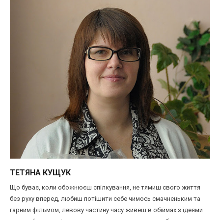
ТЕТЯНА КУЩУК
Що буває, коли обожнюєш спілкування, не тямиш свого життя
без руху вперед, любиш потішити себе чимось смачненьким та
гарним фільмом, левову частину часу живеш в обіймах з ідеями