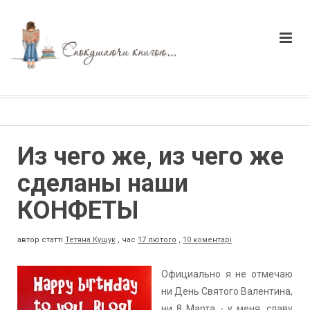
Из чего же, из чего же
сделаны наши
КОНФЕТЫ
автор статті
Тетяна Кущук
,
час
17 лютого
,
10 коментарі
Официально я не отмечаю
ни День Святого Валентина,
ни 8 Марта - у меня, славу