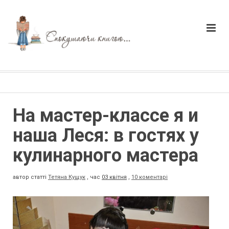
На мастер-классе я и
наша Леся: в гостях у
кулинарного мастера
автор статті
Тетяна Кущук
,
час
03 квітня
,
10 коментарі