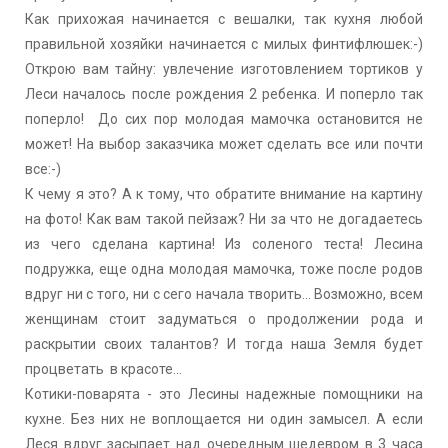
Как прихожая начинается с вешалки, так кухня любой
правильной хозяйки начинается с милых финтифлюшек:-)
Открою вам тайну: увлечение изготовлением тортиков у
Леси началось после рождения 2 ребенка. И поперло так
поперло! До сих пор молодая мамочка остановится не
может! На выбор заказчика может сделать все или почти
все:-)
К чему я это? А к тому, что обратите внимание на картину
на фото! Как вам такой пейзаж? Ни за что не догадаетесь
из чего сделана картина! Из соленого теста! Лесина
подружка, еще одна молодая мамочка, тоже после родов
вдруг ни с того, ни с сего начала творить... Возможно, всем
женщинам стоит задуматься о продолжении рода и
раскрытии своих талантов? И тогда наша Земля будет
процветать в красоте...
Котики-поварята - это Лесины надежные помощники на
кухне. Без них не воплощается ни один замысел. А если
Леся вдруг засыпает над очередным шедевром в 3 часа