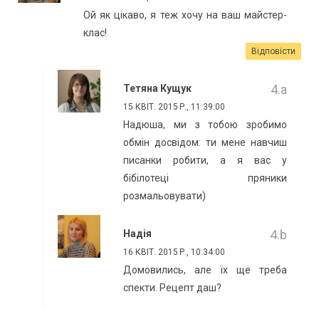
Ой як цікаво, я теж хочу на ваш майстер-
клас!
Відповісти
Тетяна Кущук
15 КВІТ. 2015 Р., 11:39:00
Надюша, ми з тобою зробимо
обмін досвідом: ти мене навчиш
писанки робити, а я вас у
бібілотеці пряники
розмальовувати)
Надія
16 КВІТ. 2015 Р., 10:34:00
Домовились, але їх ще треба
спекти. Рецепт даш?