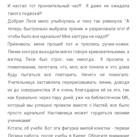
И настал тот пронзительный час!!! Я даже не ожидала
такого подвоха!!!
Добрая Леся мило улыбнулась и тихо так рявкнула: "А
теперь быстренько выбрала пряник и разрисовала его! И
чтобы было все идеально! Мне халтуры не надо!!!"
Признаюсь: меня прошиб пот и тряслись ручки-ножки.
Линии контура выходили мягко говоря кривоватенькими, а
взгляд Леси был строг, как никогда... Я просила о
помиловании, лепетала, что, мол, все поняла и что дома
буду пытаться все повторить. Ничего не помогало.
Учительница заставляла перерисовывать линии, доводя
их до совершенства. И я очень благодарна ей за это, так
как буквально через пару дней, уже на библиотечном МК,
который мы успешно провели вместе с Настей, все было
просто идеально! Наставница может гордиться своими
учениками!
Кстати, об учебе. Вот эта фигурка милой кокетки - первая
Лесина работа, после учебы в Киеве. Обратите внимание