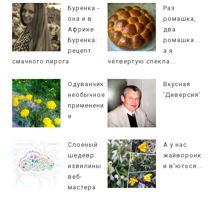
Буренка -
Раз
она и в
ромашка,
Африке
два
Буренка:
ромашка...
рецепт
а я
смачного пирога
четвертую спекла...
Одуванчик:
Вкусная
необычное
'Диверсия'
применени
е
Слоеный
А у нас
шедевр:
жайворонк
извилины
и в'ються...
веб-
мастера