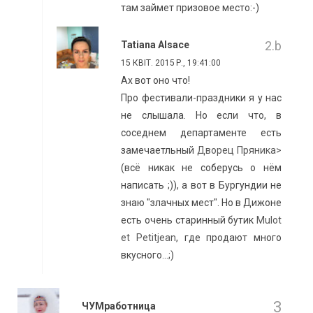
там займет призовое место:-)
Tatiana Alsace
15 КВІТ. 2015 Р., 19:41:00
Ах вот оно что!
Про фестивали-праздники я у нас
не слышала. Но если что, в
соседнем департаменте есть
замечаетльный
Дворец Пряника>
(всё никак не соберусь о нём
написать ;)), а вот в Бургундии не
знаю "злачных мест". Но в Дижоне
есть очень старинный бутик
Mulot
et Petitjean
, где продают много
вкусного...;)
ЧУМработница