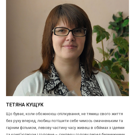
ТЕТЯНА КУЩУК
Що буває, коли обожнюєш спілкування, не тямиш свого життя
без руху вперед, любиш потішити себе чимось смачненьким та
гарним фільмом, левову частину часу живеш в обіймах з ідеями
та комп’ютером і головне – схиляєш голову перед безмежними