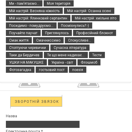
Ми - пам’ятаємо...
Моя територія
Мій настрій: Весняна ніжність
Мій настрій: Осанна осені
Мій настрій: Ялинковий серпантин
Мій настрій: хмільне літо
Посидимо - помудруємо...
Посміхнулись?:-)
Поучайте паучат
Приглянулось
Професійний блокнот
Смак життя
Смачниссимо
Спокусливе...
Стоптуючи черевички
Сучасна література
Таки да Бердичев
Те що мене надихає...
Тести
УШКИ НА МАКУШКЕ
Україна - світ
Флэшмоб
Фотозагадка
гостьовий пост
поезія
ЗВОРОТНІЙ ЗВЯЗОК
Назва
Електронна пошта
*