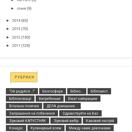
►
січня
(9)
►
2014
(65)
►
2013
(70)
►
2012
(150)
►
2011
(129)
РУБРИКИ
"Ой радуйся...!"
Блогосфера
Бібліо...
Бібліоміст
Бібліоновації
Витребеньки
Віват найкращим
Вітальна поличка
ДЕЛА домашние...
Запрошення на побачення
Здравствуйте на Вас
Зірковий КАПУСТНЯК
Зірковий вибір
Кавовий настрій
Конкурс
Кулинарный вояж
Между нами девочками