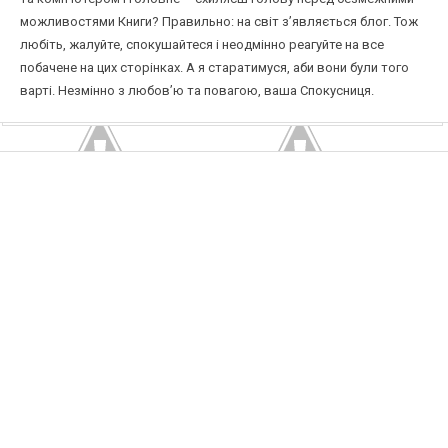
можливостями Книги? Правильно: на світ з’являється блог. Тож
любіть, жалуйте, спокушайтеся і неодмінно реагуйте на все
побачене на цих сторінках. А я старатимуся, аби вони були того
варті. Незмінно з любов’ю та повагою, ваша Спокусниця.