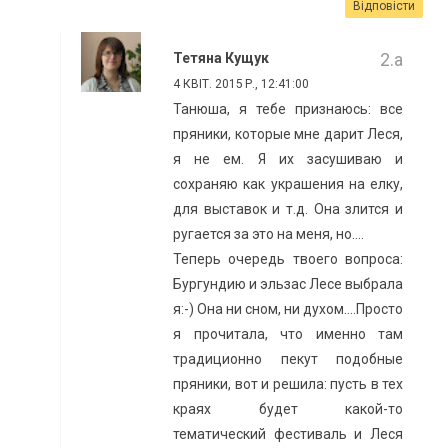
Відповісти
Тетяна Кущук
4 КВІТ. 2015 Р., 12:41:00
Танюша, я тебе признаюсь: все
пряники, которые мне дарит Леся,
я не ем. Я их засушиваю и
сохраняю как украшения на елку,
для выставок и т.д. Она злится и
ругается за это на меня, но....
Теперь очередь твоего вопроса:
Бургундию и эльзас Лесе выбрала
я:-) Она ни сном, ни духом....Просто
я прочитала, что именно там
традиционно пекут подобные
пряники, вот и решила: пусть в тех
краях будет какой-то
тематический фестиваль и Леся