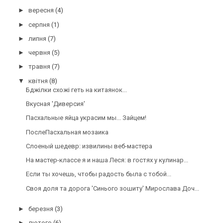
►
вересня
(4)
►
серпня
(1)
►
липня
(7)
►
червня
(5)
►
травня
(7)
▼
квітня
(8)
Бджілки схожі геть на китаянок...
Вкусная 'Диверсия'
Пасхальные яйца украсим мы... Зайцем!
ПослеПасхальная мозаика
Слоеный шедевр: извилины веб-мастера
На мастер-классе я и наша Леся: в гостях у кулинар...
Если ты хочешь, чтобы радость была с тобой...
Своя доля та дорога 'Синього зошиту' Мирослава Доч...
►
березня
(3)
►
лютого
(6)