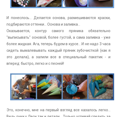
И понеслось... Делается основа, размешиваются краски,
подбираются оттенки... Основа и заливка...
Оказывается, контур самого пряника обязательно
"выписывать" основой, более густой, а сама заливка - уже
более жидкая. Ага, теперь будем в курсе... И не надо 3 часа
сидеть вымалевывать каждый пряник зубочисткой (как я
это делала), а залили все в специальный пакетик - и
вперед: быстро, легко и с песней!
Это, конечно, мне на первый взгляд все казалось легко...
Ведь руки у Леси так и летали... Только успевай следить за