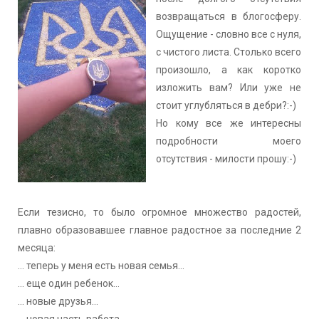
возвращаться в блогосферу.
Ощущение - словно все с нуля,
с чистого листа. Столько всего
произошло, а как коротко
изложить вам? Или уже не
стоит углубляться в дебри?:-)
Но кому все же интересны
подробности моего
отсутствия - милости прошу:-)
Если тезисно, то было огромное множество радостей,
плавно образовавшее главное радостное за последние 2
месяца:
... теперь у меня есть новая семья...
... еще один ребенок...
... новые друзья...
... новая часть работа...