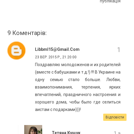
публікація
9 Коментарів:
Libbml15@gmail.com
23 ВЕР. 2015 Р., 21:20:00
Поздравляю молодоженов и их родителей
(вместе с бабушками и т.д.!) !!! В Украине на
одну семью стало больше. Любви,
взаимопонимания, терпения, ярких
впечатлений, праздничного настроения и
хорошего дома, чобы было где селиться
аистам с подарками)))!
Відповісти
Тетяна Кущук