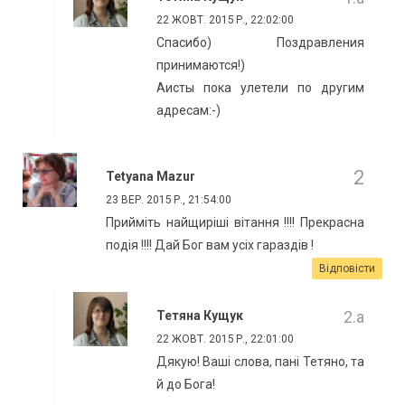
22 ЖОВТ. 2015 Р., 22:02:00
Спасибо) Поздравления
принимаются!)
Аисты пока улетели по другим
адресам:-)
Tetyana Mazur
23 ВЕР. 2015 Р., 21:54:00
Прийміть найщиріші вітання !!!! Прекрасна
подія !!!! Дай Бог вам усіх гараздів !
Відповісти
Тетяна Кущук
22 ЖОВТ. 2015 Р., 22:01:00
Дякую! Ваші слова, пані Тетяно, та
й до Бога!