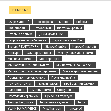
РУБРИКИ
"Ой радуйся...!"
Блогосфера
Бібліо...
Бібліоміст
Бібліоновації
Витребеньки
Віват найкращим
Вітальна поличка
ДЕЛА домашние...
Запрошення на побачення
Здравствуйте на Вас
Зірковий КАПУСТНЯК
Зірковий вибір
Кавовий настрій
Конкурс
Кулинарный вояж
Между нами девочками
Ми - пам’ятаємо...
Моя територія
Мій настрій: Весняна ніжність
Мій настрій: Осанна осені
Мій настрій: Ялинковий серпантин
Мій настрій: хмільне літо
Посидимо - помудруємо...
Посміхнулись?:-)
Поучайте паучат
Приглянулось
Професійний блокнот
Смак життя
Смачниссимо
Спокусливе...
Стоптуючи черевички
Сучасна література
Таки да Бердичев
Те що мене надихає...
Тести
УШКИ НА МАКУШКЕ
Україна - світ
Флэшмоб