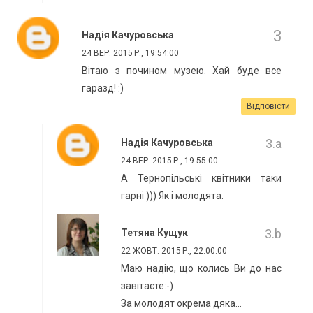
Надія Качуровська
24 ВЕР. 2015 Р., 19:54:00
Вітаю з почином музею. Хай буде все
гаразд! :)
Відповісти
Надія Качуровська
24 ВЕР. 2015 Р., 19:55:00
А Тернопільські квітники таки
гарні ))) Як і молодята.
Тетяна Кущук
22 ЖОВТ. 2015 Р., 22:00:00
Маю надію, що колись Ви до нас
завітаєте:-)
За молодят окрема дяка...