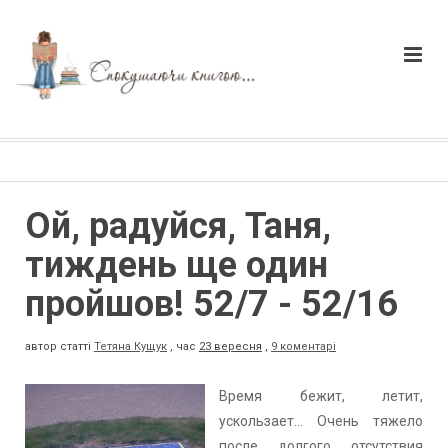
Ой, радуйся, Таня,
тиждень ще один
пройшов! 52/7 - 52/16
автор статті
Тетяна Кущук
,
час
23 вересня
,
9 коментарі
Время бежит, летит,
ускользает... Очень тяжело
после долгого отсутствия