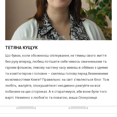
ТЕТЯНА КУЩУК
Що буває, коли обожнюєш спілкування, не тямиш свого життя
без руху вперед, любиш потішити себе чимось смачненьким та
гарним фільмом, левову частину часу живеш в обіймах з ідеями
та комп’ютером і головне – схиляєш голову перед безмежними
можливостями Книги? Правильно: на світ з’являється блог. Тож
любіть, жалуйте, спокушайтеся і неодмінно реагуйте на все
побачене на цих сторінках. А я старатимуся, аби вони були того
варті. Незмінно з любов’ю та повагою, ваша Спокусниця.