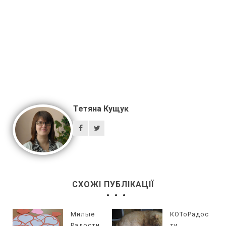
Тетяна Кущук
СХОЖІ ПУБЛІКАЦІЇ
Милые
КОТоРадос
Радости
ти