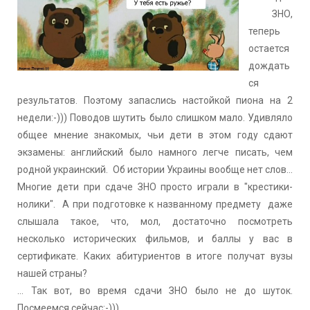
ЗНО,
теперь
остается
дождать
ся
результатов. Поэтому запаслись настойкой пиона на 2
недели:-))) Поводов шутить было слишком мало. Удивляло
общее мнение знакомых, чьи дети в этом году сдают
экзамены: английский было намного легче писать, чем
родной украинский. Об истории Украины вообще нет слов...
Многие дети при сдаче ЗНО просто играли в "крестики-
нолики". А при подготовке к названному предмету даже
слышала такое, что, мол, достаточно посмотреть
несколько исторических фильмов, и баллы у вас в
сертификате. Каких абитуриентов в итоге получат вузы
нашей страны?
... Так вот, во время сдачи ЗНО было не до шуток.
Посмеемся сейчас:-)))