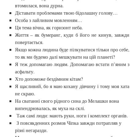
втомилася, вона дурна.
Діставати проблемами твою бідолашну голову…
Особа з лайливим мовленням…
Ця тема вічна, як горизонт неба.
Життя – як бумеранг, куди б його не кинув, завжди
повертається.
Якщо кожна людина буде пілкуватися тільки про себе,
то як ми будемо далі мешкувати на цій планеті?
Я теж допомагаю людям. Допомагаю встати п’яним з
асфальту.
Хто допоможе бездімним кітам?
Я щасливий, бо я маю кохану дівчину і тому моя хата
не скраю.
На сватанні свого рідного сина до Мелашки вона
випендрювалась, як муха на склі.
Таж самі люди: мають руки, ноги і комплект органів.
З повсякденних розмов Чіпка завжди потрапляв у
різні негаразди.