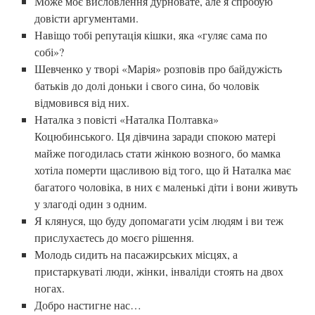
Може моє висловлення дурновате, але я спробую
довісти аргументами.
Навіщо тобі репутація кішки, яка «гуляє сама по
собі»?
Шевченко у творі «Марія» розповів про байдужість
батьків до долі доньки і свого сина, бо чоловік
відмовився від них.
Наталка з повісті «Наталка Полтавка»
Коцюбинського. Ця дівчина заради спокою матері
майже погодилась стати жінкою возного, бо мамка
хотіла померти щасливою від того, що й Наталка має
багатого чоловіка, в них є маленькі діти і вони живуть
у злагоді один з одним.
Я клянуся, що буду допомагати усім людям і ви теж
прислухаєтесь до моєго рішення.
Молодь сидить на пасажирських місцях, а
пристаркуваті люди, жінки, інваліди стоять на двох
ногах.
Добро настигне нас…