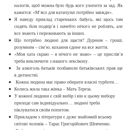
налогів, щоб можна було будь кого ухопити за зад. Як
кажится: «М’ясо для катапульт потрібно завжди».
Я наведу приклад стареньких бабусь, які щось там
сидять біля подвір’я і начебто нічого не роблять, але
все знають і переживають за інших.
Що потрібно людині для щастя? Дурним – гроші,
розумним – сім’ю, кохання єдине на все життя.
«Моя хата скраю – я нічого не знаю» – це прислів’я
треба виключити з нашого лексікону.
За алкоголь батьків позбавили батьківських прав ще
в дитинстві.
Кожна людина має право обирати власні турботи…
Колись жила така жінка – Мать Тереза.
У кожної людини є свій вибір і він к цьому вибору
приходе сам індивідуально… людині треба
піклуватися своїм попитом.
Прикладом з літератури є дуже знайомий всьому
світові чоловік – Тарас Григорійович Шевченко.