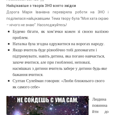
Найцікавіше з творів ЗНО взято
звідси
Дорога Марія Іванівна перевіряла роботи на ЗНО і
поділилася найцікавішим. Тема твору була “Моя хата скраю
– нічого не знаю”. Насолоджуйтесь!
Будемо бігати, як хом’ячки кожен зі своєю валізою
проблем.
Наталка була згодна одружитися на ворогах народу.
Якщо вчитель буде різнобічно тобі допомагати і
підтримувати, навіть дитина, яка погано навчається,
захоче вчитися, але при гнобленні, неповазі,
насмішках з дитини вчитель забере у дитини будь-яке
бажання вчитися.
Султан Сулейман говорив: «Люби ближнього свого
як самого себе»
Людина
повинна
йти до