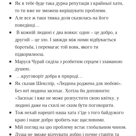
Як в тебе буде така дурна репутація з крайньої хати,
то ти вже не зможеш вирішувати проблеми.
Але все ж таки тяжка доля сказилась на його
поведінці…
В кожній людині є два вовки: один – це добро, а
другий – це зло. І завжди між ними відбувається
боротьба, і перемагає той вовк, якого ти
підкормлюєш.
Маруся Чурай сиділа з розбитим серцем і зламаною
душею.
…круговоріт добра в природі…
Як сказав Шекспір, «Людина роджена для любові».
Без неї людина засихає. Хотіла би доповнити:
«Засихає і вже не може розпустити свою квітку, у
людині даже на схилі не ским бути поговорити.
Тож нехай нарешті наша хата з’їде з того байдужого
краю і наше добро зробить нас щасливими.
Мій погляд на цю проблему встає глобальним чином.
Душа не зможе відчувати добро і почне старіти та