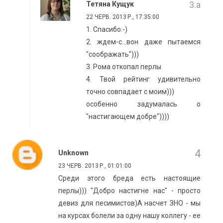
Тетяна Кущук
22 ЧЕРВ. 2013 Р., 17:35:00
1. Спасибо:-)
2. ждем-с...вон даже пытаемся
"соображать")))
3. Рома откопал перлы
4. Твой рейтинг удивительно
точно совпадает с моим)))
особенно задумалась о
"настигающем добре"))))
Unknown
23 ЧЕРВ. 2013 Р., 01:01:00
Среди этого бреда есть настоящие
перлы))) "Добро настигне нас" - просто
девиз для песимистов)А насчет ЗНО - мы
на курсах болели за одну нашу коллегу - ее