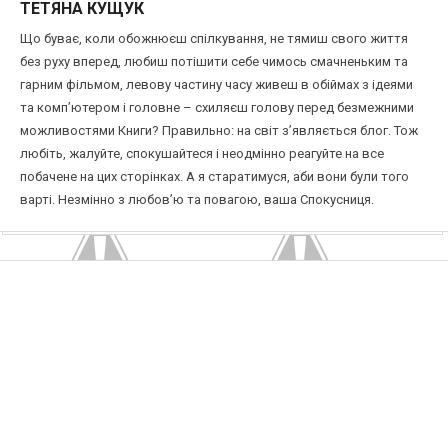
ТЕТЯНА КУЩУК
Що буває, коли обожнюєш спілкування, не тямиш свого життя
без руху вперед, любиш потішити себе чимось смачненьким та
гарним фільмом, левову частину часу живеш в обіймах з ідеями
та комп’ютером і головне – схиляєш голову перед безмежними
можливостями Книги? Правильно: на світ з’являється блог. Тож
любіть, жалуйте, спокушайтеся і неодмінно реагуйте на все
побачене на цих сторінках. А я старатимуся, аби вони були того
варті. Незмінно з любов’ю та повагою, ваша Спокусниця.