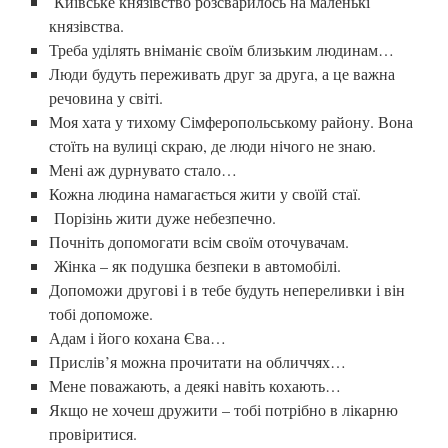
Київське князівство розсварилось на маленькі
князівства.
Треба уділять вніманіє своїм близьким людинам…
Люди будуть переживать друг за друга, а це важна
речовина у світі.
Моя хата у тихому Сімферопольському району. Вона
стоїть на вулиці скраю, де люди нічого не знаю.
Мені аж дурнувато стало…
Кожна людина намагається жити у своїй стаї.
Порізінь жити дуже небезпечно.
Почніть допомогати всім своїм оточувачам.
Жінка – як подушка безпеки в автомобілі.
Допоможи другові і в тебе будуть непереливки і він
тобі допоможе.
Адам і його кохана Єва…
Прислів’я можна прочитати на обличчях…
Мене поважають, а деякі навіть кохають…
Якщо не хочеш дружити – тобі потрібно в лікарню
провіритися.