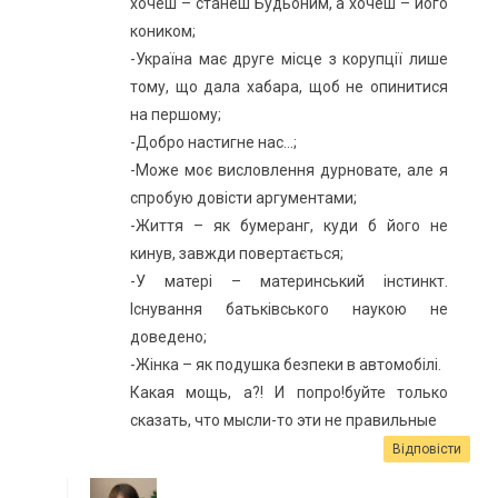
хочеш – станеш Будьоним, а хочеш – його
коником;
-Україна має друге місце з корупції лише
тому, що дала хабара, щоб не опинитися
на першому;
-Добро настигне нас…;
-Може моє висловлення дурновате, але я
спробую довісти аргументами;
-Життя – як бумеранг, куди б його не
кинув, завжди повертається;
-У матері – материнський інстинкт.
Існування батьківського наукою не
доведено;
-Жінка – як подушка безпеки в автомобілі.
Какая мощь, а?! И попро!буйте только
сказать, что мысли-то эти не правильные
Відповісти