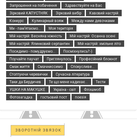
Запрошення на побачення
Здравствуйте на Вас
Зірковий КАПУСТНЯК
Зірковий вибір
Кавовий настрій
Конкурс
Кулинарный вояж
Между нами девочками
Ми - пам’ятаємо...
Моя територія
Мій настрій: Весняна ніжність
Мій настрій: Осанна осені
Мій настрій: Ялинковий серпантин
Мій настрій: хмільне літо
Посидимо - помудруємо...
Посміхнулись?:-)
Поучайте паучат
Приглянулось
Професійний блокнот
Смак життя
Смачниссимо
Спокусливе...
Стоптуючи черевички
Сучасна література
Таки да Бердичев
Те що мене надихає...
Тести
УШКИ НА МАКУШКЕ
Україна - світ
Флэшмоб
Фотозагадка
гостьовий пост
поезія
ЗВОРОТНІЙ ЗВЯЗОК