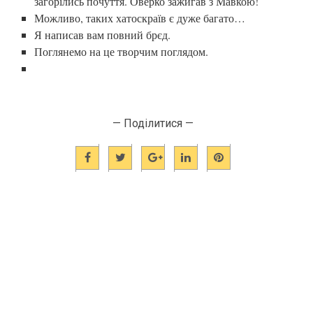
загорілись почуття. Оверко зажигав з Мавкою!
Можливо, таких хатоскраїв є дуже багато…
Я написав вам повний брєд.
Поглянемо на це творчим поглядом.
— Поділитися —