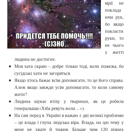
мрії не
поклада
ючи рук,
бо якщо
покласти
руки, то
не чього
у житті
людина не достигне.
Моя хата скраю – добре тільки тоді, коли пожежа, бо
сусідські хати не загоряться.
Якщо хтось бажає всім допомагати, то це його справа.
Алеж якщо завжди усім допомагати, то коли самому
жити?
Людина шукає втіху у тваринах, як це робила
генеральша(«Хіба ревуть воли…»).
На сам перед в Україні я важаю є дві великі проблеми
– це влада і глупа людська віра. Влада, на цю тему у
мене не хвате й тижня. Більше чим 120 різних