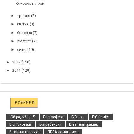
Кокосовый рай
►
травня
(7)
►
квітня
(3)
►
березня
(7)
►
лютого
(7)
►
січня
(10)
►
2012
(150)
►
2011
(129)
РУБРИКИ
"Ой радуйся...!"
Блогосфера
Бібліо...
Бібліоміст
Бібліоновації
Витребеньки
Віват найкращим
Вітальна поличка
ДЕЛА домашние...