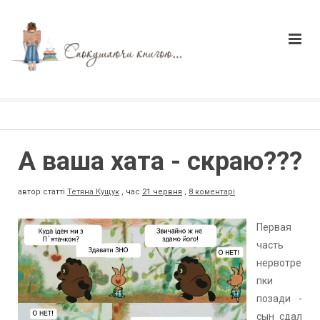
А ваша хата - скраю???
автор статті
Тетяна Кущук
,
час
21 червня
,
8 коментарі
Первая
часть
нервотре
пки
позади -
сын сдал