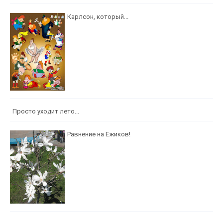
Карлсон, который...
Просто уходит лето...
Равнение на Ежиков!