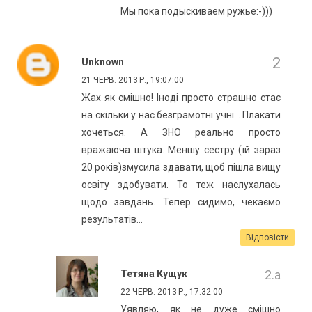
Мы пока подыскиваем ружье:-)))
Unknown
21 ЧЕРВ. 2013 Р., 19:07:00
Жах як смішно! Іноді просто страшно стає
на скільки у нас безграмотні учні... Плакати
хочеться. А ЗНО реально просто
вражаюча штука. Меншу сестру (їй зараз
20 років)змусила здавати, щоб пішла вищу
освіту здобувати. То теж наслухалась
щодо завдань. Тепер сидимо, чекаємо
результатів...
Відповісти
Тетяна Кущук
22 ЧЕРВ. 2013 Р., 17:32:00
Уявляю, як не дуже смішно