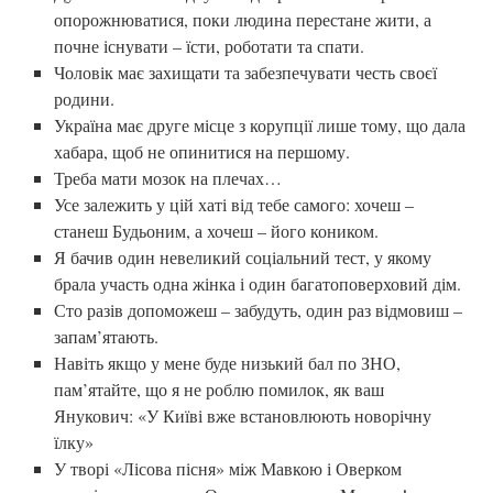
опорожнюватися, поки людина перестане жити, а
почне існувати – їсти, роботати та спати.
Чоловік має захищати та забезпечувати честь своєї
родини.
Україна має друге місце з корупції лише тому, що дала
хабара, щоб не опинитися на першому.
Треба мати мозок на плечах…
Усе залежить у цій хаті від тебе самого: хочеш –
станеш Будьоним, а хочеш – його коником.
Я бачив один невеликий соціальний тест, у якому
брала участь одна жінка і один багатоповерховий дім.
Сто разів допоможеш – забудуть, один раз відмовиш –
запам’ятають.
Навіть якщо у мене буде низький бал по ЗНО,
пам’ятайте, що я не роблю помилок, як ваш
Янукович: «У Київі вже встановлюють новорічну
їлку»
У творі «Лісова пісня» між Мавкою і Оверком