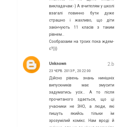
викладачам:-) А вчителям у школі
взагалі повинно бути дуже
страшно і жахливо, що діти
закінчують 11 класів з таким
рівнем...
Сообразаим на троих пока ждем-
с?)))
Unknown
23 ЧЕРВ. 2013 Р., 20:22:00
Дійсно рівень знань нинішніх
випускників має змусити
задуматись усіх... А то після
прочитаного здається, що ці
учасники не ЗНО, а люди, які
пишуть якийсь тільки їм
зрозумілий комікс. Нам вроді й