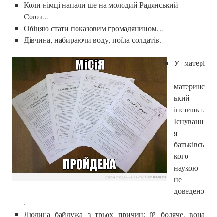
Коли німці напали ще на молодий Радянський
Союз…
Обіцяю стати показовим громадянином…
Дівчина, набираючи воду, поїла солдатів.
У матері
–
материнс
ький
інстинкт.
Існуванн
я
батьківсь
кого
наукою
не
доведено
.
Людина байдужа з трьох причин: їй боляче, вона