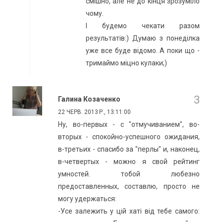
смішно, але не до кінця зрозуміло
чому.
І будемо чекати разом
результатів:) Думаю з понеділка
уже все буде відомо. А поки що -
тримаймо міцно кулаки;)
Галина Козаченко
22 ЧЕРВ. 2013 Р., 13:11:00
Ну, во-первых - с "отмучиванием", во-
вторых - спокойно-успешного ожидания,
в-третьих - спасибо за "перлы" и, наконец,
в-четвертых - можно я свой рейтинг
умностей. тобой любезно
предоставленных, составлю, просто не
могу удержаться:
-Усе залежить у цій хаті від тебе самого: