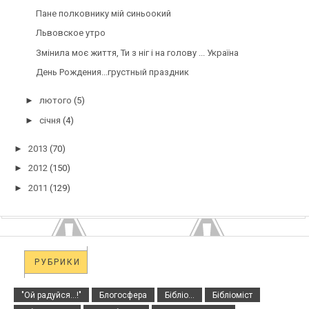
Пане полковнику мій синьоокий
Львовское утро
Змінила моє життя, Ти з ніг і на голову ... Україна
День Рождения...грустный праздник
►
лютого
(5)
►
січня
(4)
►
2013
(70)
►
2012
(150)
►
2011
(129)
РУБРИКИ
"Ой радуйся...!"
Блогосфера
Бібліо...
Бібліоміст