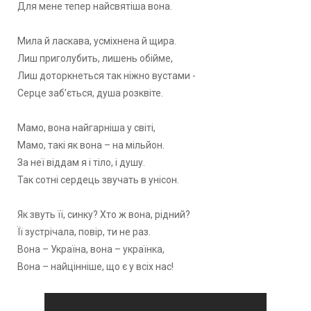
Для мене тепер найсвятіша вона.
Мила й ласкава, усміхнена й щира.
Лиш приголубить, лишень обійме,
Лиш доторкнеться так ніжно вустами -
Серце заб’ється, душа розквіте.
Мамо, вона найгарніша у світі,
Мамо, такі як вона – на мільйон.
За неї віддам я і тіло, і душу.
Так сотні сердець звучать в унісон.
Як звуть її, синку? Хто ж вона, рідний?
Її зустрічала, повір, ти не раз.
Вона – Україна, вона – українка,
Вона – найцінніше, що є у всіх нас!