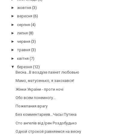
►
жовтня
(3)
►
вересня
(6)
►
серпня
(4)
►
липня
(8)
►
червня
(3)
►
травня
(3)
►
квітня
(7)
▼
березня
(12)
Весна...В воздухе пахнет любовью
Мамо, матусенько, я закохався!
Жінки України - проти ночі
Обо всем понемногу...
Пожелания врагу
Без комментариев...Часы Путина
Сто ангелів від Ірен Роздобудько
Одной строкой равняемся на весну