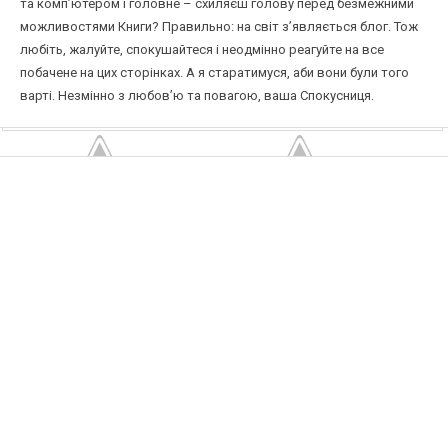
та комп’ютером і головне – схиляєш голову перед безмежними
можливостями Книги? Правильно: на світ з’являється блог. Тож
любіть, жалуйте, спокушайтеся і неодмінно реагуйте на все
побачене на цих сторінках. А я старатимуся, аби вони були того
варті. Незмінно з любов’ю та повагою, ваша Спокусниця.