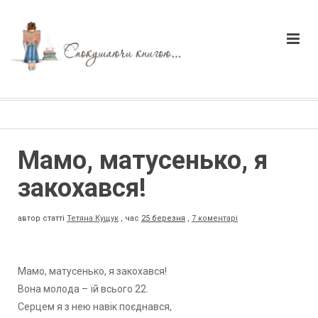
Мамо, матусенько, я
закохався!
автор статті
Тетяна Кущук
,
час
25 березня
,
7 коментарі
Мамо, матусенько, я закохався!
Вона молода – їй всього 22.
Серцем я з нею навік поєднався,