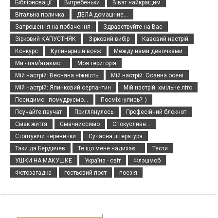
Бібліоновації
Витребеньки
Віват найкращим
Вітальна поличка
ДЕЛА домашние...
Запрошення на побачення
Здравствуйте на Вас
Зірковий КАПУСТНЯК
Зірковий вибір
Кавовий настрій
Конкурс
Кулинарный вояж
Между нами девочками
Ми - пам’ятаємо...
Моя територія
Мій настрій: Весняна ніжність
Мій настрій: Осанна осені
Мій настрій: Ялинковий серпантин
Мій настрій: хмільне літо
Посидимо - помудруємо...
Посміхнулись?:-)
Поучайте паучат
Приглянулось
Професійний блокнот
Смак життя
Смачниссимо
Спокусливе...
Стоптуючи черевички
Сучасна література
Таки да Бердичев
Те що мене надихає...
Тести
УШКИ НА МАКУШКЕ
Україна - світ
Флэшмоб
Фотозагадка
гостьовий пост
поезія