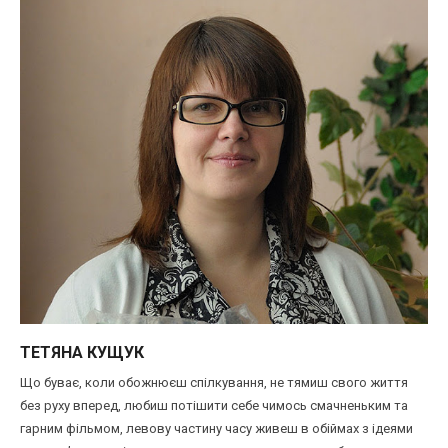
ТЕТЯНА КУЩУК
Що буває, коли обожнюєш спілкування, не тямиш свого життя
без руху вперед, любиш потішити себе чимось смачненьким та
гарним фільмом, левову частину часу живеш в обіймах з ідеями