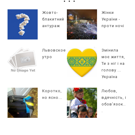
Жовто-
Жінки
блакитний
України -
антураж
проти ночі
Львовское
Змінила
утро
моє життя,
Ти з ніг і на
голову ...
Україна
Коротко,
Любов,
но ясно...
вдячність, і
обов’язок..
.