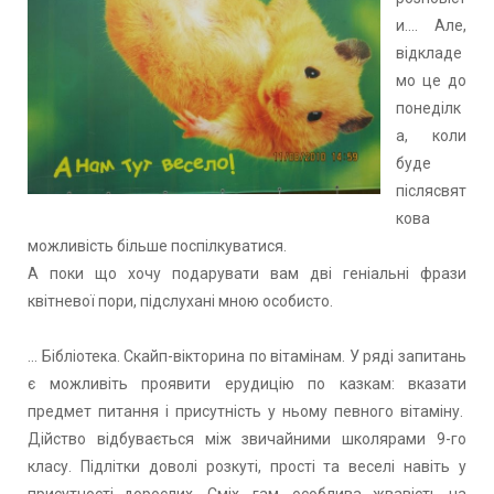
и.... Але,
відкладе
мо це до
понеділк
а, коли
буде
післясвят
кова
можливість більше поспілкуватися.
А поки що хочу подарувати вам дві геніальні фрази
квітневої пори, підслухані мною особисто.
... Бібліотека. Скайп-вікторина по вітамінам. У ряді запитань
є можливіть проявити ерудицію по казкам: вказати
предмет питання і присутність у ньому певного вітаміну.
Дійство відбувається між звичайними школярами 9-го
класу. Підлітки доволі розкуті, прості та веселі навіть у
присутності дорослих. Сміх, гам, особлива жвавість на