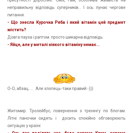
неправильну відповідь суперників... І ось лунає чергове
питання:
- Що знесла Курочка Ряба і який вітамін цей предмет
містить?
Довга пауза і раптом просто шикарна відповідь:
- Яйце, але у металі ніякого вітаміну немає...
О-О, абзац..... Але хлопець-таки правий:-)))
Житомир. Тролейбус, повернення з тренінгу по блогам.
Літні паночки сидять і досить спокійно обговорюють
ситуацію у країні:
- Ось так поділять усе, буде окремо Крим, окремо