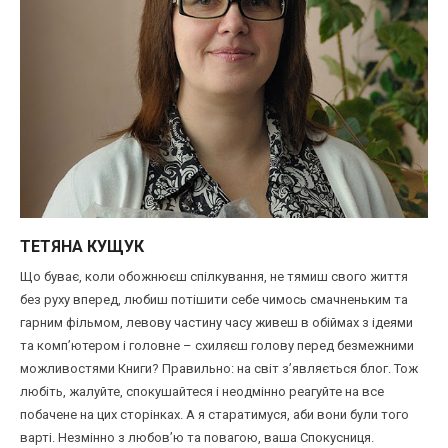
ТЕТЯНА КУЩУК
Що буває, коли обожнюєш спілкування, не тямиш свого життя
без руху вперед, любиш потішити себе чимось смачненьким та
гарним фільмом, левову частину часу живеш в обіймах з ідеями
та комп’ютером і головне – схиляєш голову перед безмежними
можливостями Книги? Правильно: на світ з’являється блог. Тож
любіть, жалуйте, спокушайтеся і неодмінно реагуйте на все
побачене на цих сторінках. А я старатимуся, аби вони були того
варті. Незмінно з любов’ю та повагою, ваша Спокусниця.