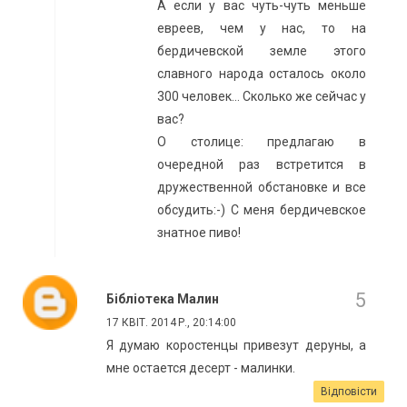
А если у вас чуть-чуть меньше
евреев, чем у нас, то на
бердичевской земле этого
славного народа осталось около
300 человек... Сколько же сейчас у
вас?
О столице: предлагаю в
очередной раз встретится в
дружественной обстановке и все
обсудить:-) С меня бердичевское
знатное пиво!
Бібліотека Малин
17 КВІТ. 2014 Р., 20:14:00
Я думаю коростенцы привезут деруны, а
мне остается десерт - малинки.
Відповісти