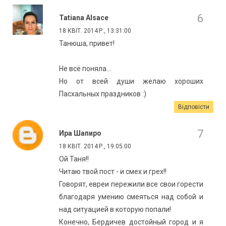
Tatiana Alsace
18 КВІТ. 2014 Р., 13:31:00
Танюша, привет!
Не всё поняла...
Но от всей души желаю хороших
Пасхальных праздников :)
Відповісти
Ира Шапиро
18 КВІТ. 2014 Р., 19:05:00
Ой Таня!!
Читаю твой пост - и смех и грех!!
Говорят, евреи пережили все свои горести
благодаря умению смеяться над собой и
над ситуацией в которую попали!
Конечно, Бердичев достойный город и я