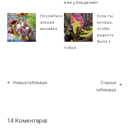
вже у Бердичеві!
ПослеПасх
Если ты
альная
хочешь,
мозаика
чтобы
радость
была с
тобой...
Новіша публікація
Старіша
публікація
14 Коментарів: