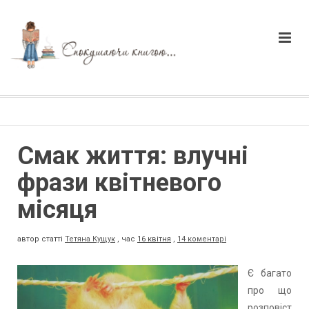
Смак життя: влучні
фрази квітневого
місяця
автор статті
Тетяна Кущук
,
час
16 квітня
,
14 коментарі
Є багато
про що
розповіст