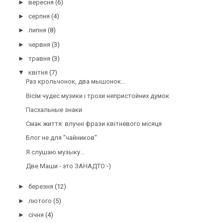
►
вересня
(6)
►
серпня
(4)
►
липня
(8)
►
червня
(3)
►
травня
(3)
▼
квітня
(7)
Раз крольчонок, два мышонок...
Вісім чудес музики і трохи непристойних думок
Пасхальные знаки
Смак життя: влучні фрази квітневого місяця
Блог не для "чайников"
Я слушаю музыку...
Две Маши - это ЗАНАДТО:-)
►
березня
(12)
►
лютого
(5)
►
січня
(4)