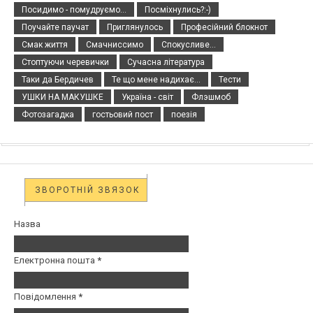
Посидимо - помудруємо...
Посміхнулись?:-)
Поучайте паучат
Приглянулось
Професійний блокнот
Смак життя
Смачниссимо
Спокусливе...
Стоптуючи черевички
Сучасна література
Таки да Бердичев
Те що мене надихає...
Тести
УШКИ НА МАКУШКЕ
Україна - світ
Флэшмоб
Фотозагадка
гостьовий пост
поезія
ЗВОРОТНІЙ ЗВЯЗОК
Назва
Електронна пошта
*
Повідомлення
*