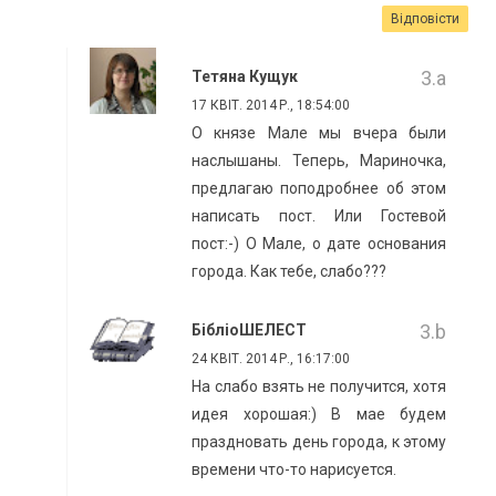
Відповісти
Тетяна Кущук
17 КВІТ. 2014 Р., 18:54:00
О князе Мале мы вчера были
наслышаны. Теперь, Мариночка,
предлагаю поподробнее об этом
написать пост. Или Гостевой
пост:-) О Мале, о дате основания
города. Как тебе, слабо???
БібліоШЕЛЕСТ
24 КВІТ. 2014 Р., 16:17:00
На слабо взять не получится, хотя
идея хорошая:) В мае будем
праздновать день города, к этому
времени что-то нарисуется.