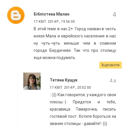
Бібліотека Малин
17 КВІТ. 2014 Р., 19:56:00
В этой теме в нас 2+. Город назван в честь
князя Мала и еврейского населения в нас
ну чуть-чуть меньше чем в славном
городе Бердичеве. Так что про столицу
еще можна подумать.
Відповісти
Тетяна Кущук
17 КВІТ. 2014 Р., 20:02:00
:-))) Как говорится, у каждого свои
плюсы:-) Придется и тебе,
красавица Тамарочка, писать
гостевой пост. Хотите бороться за
звание столицы - давайте!:-)))