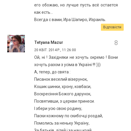
его обожаю, но лучше пусть всё остается
как есть...
Всегда с вами, Ира Шапиро, Израиль.
Відповісти
Tetyana Mazur
20 КВІТ. 2014 Р., 11:26:00
Ой, ні ! Західняки не хочуть окремо ! Вони
хочуть разом з усіма в Україні !!! )))
А, тепер, до свята :
Писанок веселий візерунок,
Кошик шинки, хрону, ковбаси,
Воскресіння Божого дарунок,
Посвятивши, з церкви принеси.
І збери усю свою родину,
Паски кожному по скибочці роздай,
Помолись за неньку Україну,
За батьків, дітей і за наш край.