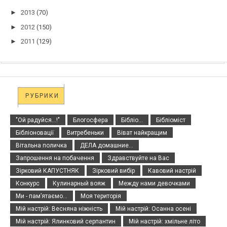
►
2013
(70)
►
2012
(150)
►
2011
(129)
РУБРИКИ
"Ой радуйся...!"
Блогосфера
Бібліо...
Бібліоміст
Бібліоновації
Витребеньки
Віват найкращим
Вітальна поличка
ДЕЛА домашние...
Запрошення на побачення
Здравствуйте на Вас
Зірковий КАПУСТНЯК
Зірковий вибір
Кавовий настрій
Конкурс
Кулинарный вояж
Между нами девочками
Ми - пам’ятаємо...
Моя територія
Мій настрій: Весняна ніжність
Мій настрій: Осанна осені
Мій настрій: Ялинковий серпантин
Мій настрій: хмільне літо