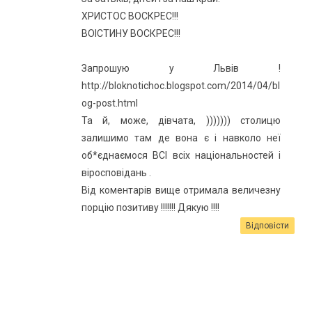
ХРИСТОС ВОСКРЕС!!!
ВОІСТИНУ ВОСКРЕС!!!
Запрошую у Львів !
http://bloknotichoc.blogspot.com/2014/04/bl
og-post.html
Та й, може, дівчата, ))))))) столицю
залишимо там де вона є і навколо неї
об*єднаємося ВСІ всіх національностей і
віросповідань .
Від коментарів вище отримала величезну
порцію позитиву !!!!!!! Дякую !!!!
Відповісти