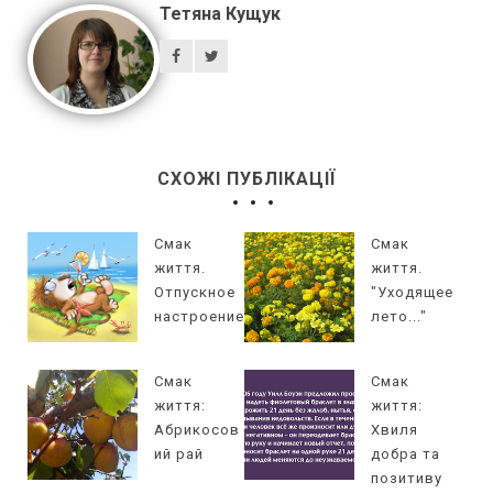
Тетяна Кущук
СХОЖІ ПУБЛІКАЦІЇ
Смак
Смак
життя.
життя.
Отпускное
"Уходящее
настроение
лето..."
Смак
Смак
життя:
життя:
Абрикосов
Хвиля
ий рай
добра та
позитиву