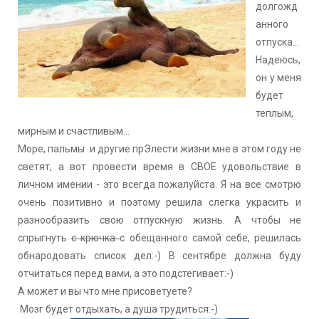
долгожд
анного
отпуска...
Надеюсь,
он у меня
будет
теплым,
мирным и счастливым...
Море, пальмы и другие прЭлести жизни мне в этом году не
светят, а вот провести время в СВОЕ удовольствие в
личном имении - это всегда пожалуйста. Я на все смотрю
очень позитивно и поэтому решила слегка украсить и
разнообразить свою отпускную жизнь. А чтобы не
спрыгнуть
с крючка
с обещанного самой себе, решилась
обнародовать список дел:-) В сентябре должна буду
отчитаться перед вами, а это подстегивает:-)
А может и вы что мне присоветуете?
Мозг будет отдыхать, а душа трудиться:-)