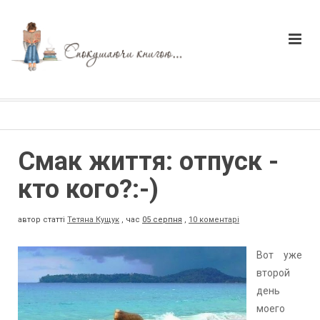
Смак життя: отпуск -
кто кого?:-)
автор статті
Тетяна Кущук
,
час
05 серпня
,
10 коментарі
Вот уже
второй
день
моего