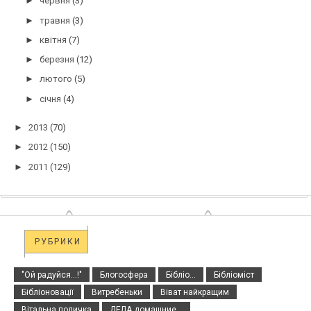
►
червня
(3)
►
травня
(3)
►
квітня
(7)
►
березня
(12)
►
лютого
(5)
►
січня
(4)
►
2013
(70)
►
2012
(150)
►
2011
(129)
РУБРИКИ
"Ой радуйся...!"
Блогосфера
Бібліо...
Бібліоміст
Бібліоновації
Витребеньки
Віват найкращим
Вітальна поличка
ДЕЛА домашние...