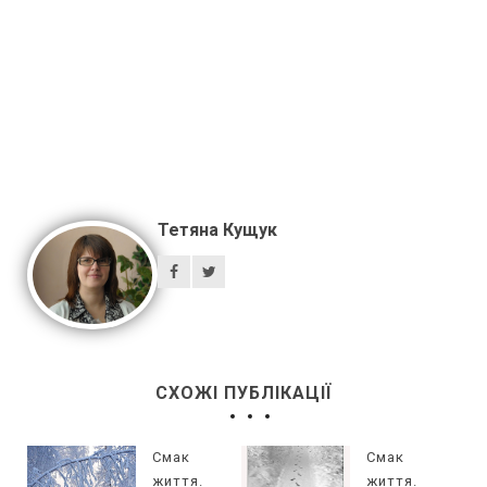
Тетяна Кущук
СХОЖІ ПУБЛІКАЦІЇ
Смак
Смак
життя.
життя.