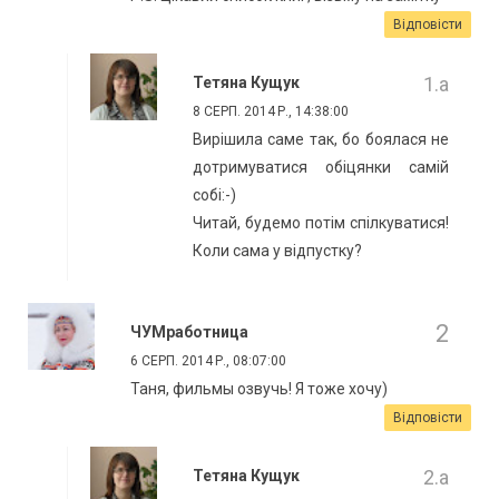
Відповісти
Тетяна Кущук
8 СЕРП. 2014 Р., 14:38:00
Вирішила саме так, бо боялася не
дотримуватися обіцянки самій
собі:-)
Читай, будемо потім спілкуватися!
Коли сама у відпустку?
ЧУМработница
6 СЕРП. 2014 Р., 08:07:00
Таня, фильмы озвучь! Я тоже хочу)
Відповісти
Тетяна Кущук