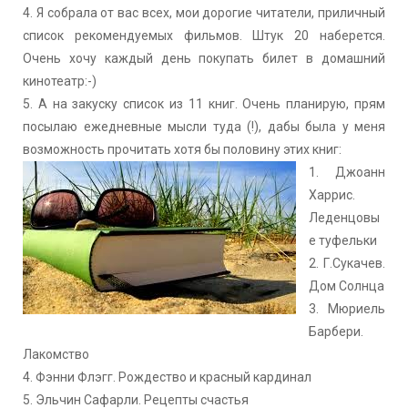
4. Я собрала от вас всех, мои дорогие читатели, приличный
список рекомендуемых фильмов. Штук 20 наберется.
Очень хочу каждый день покупать билет в домашний
кинотеатр:-)
5. А на закуску список из 11 книг. Очень планирую, прям
посылаю ежедневные мысли туда (!), дабы была у меня
возможность прочитать хотя бы половину этих книг:
1. Джоанн
Харрис.
Леденцовы
е туфельки
2. Г.Сукачев.
Дом Солнца
3. Мюриель
Барбери.
Лакомство
4. Фэнни Флэгг. Рождество и красный кардинал
5. Эльчин Сафарли. Рецепты счастья