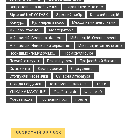
Запрошення на побачення
Здравствуйте на Вас
Зірковий КАПУСТНЯК
Зірковий вибір
Кавовий настрій
Конкурс
Кулинарный вояж
Между нами девочками
Ми - пам’ятаємо...
Моя територія
Мій настрій: Весняна ніжність
Мій настрій: Осанна осені
Мій настрій: Ялинковий серпантин
Мій настрій: хмільне літо
Посидимо - помудруємо...
Посміхнулись?:-)
Поучайте паучат
Приглянулось
Професійний блокнот
Смак життя
Смачниссимо
Спокусливе...
Стоптуючи черевички
Сучасна література
Таки да Бердичев
Те що мене надихає...
Тести
УШКИ НА МАКУШКЕ
Україна - світ
Флэшмоб
Фотозагадка
гостьовий пост
поезія
ЗВОРОТНІЙ ЗВЯЗОК