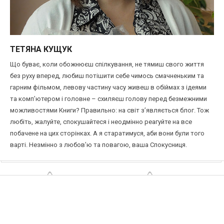
ТЕТЯНА КУЩУК
Що буває, коли обожнюєш спілкування, не тямиш свого життя
без руху вперед, любиш потішити себе чимось смачненьким та
гарним фільмом, левову частину часу живеш в обіймах з ідеями
та комп’ютером і головне – схиляєш голову перед безмежними
можливостями Книги? Правильно: на світ з’являється блог. Тож
любіть, жалуйте, спокушайтеся і неодмінно реагуйте на все
побачене на цих сторінках. А я старатимуся, аби вони були того
варті. Незмінно з любов’ю та повагою, ваша Спокусниця.