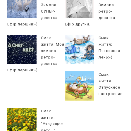
Зимова
Зимова
СУПЕР-
ретро-
десятка.
десятка.
Ефір перший:-)
Ефір другий.
Смак
Смак
життя: Моя
життя:
зимова
Пятничная
ретро-
лень:-)
десятка.
Ефір перший:-)
Смак
життя.
Отпускное
настроение
Смак
життя.
"Уходящее
лето..."