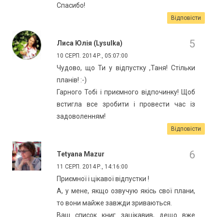
Спасибо!
Відповісти
Лиса Юлія (Lysulka)
10 СЕРП. 2014 Р., 05:07:00
Чудово, що Ти у відпустку ,Таня! Стільки
планів! :-)
Гарного Тобі і приємного відпочинку! Щоб
встигла все зробити і провести час із
задоволенням!
Відповісти
Tetyana Mazur
11 СЕРП. 2014 Р., 14:16:00
Приємної і цікавої відпустки !
А, у мене, якщо озвучую якісь свої плани,
то вони майже завжди зриваються.
Ваш список книг зацікавив, дещо вже