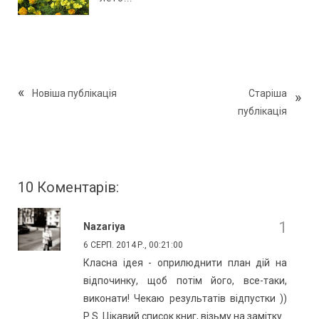
Новіша публікація
Старіша
публікація
10 Коментарів:
Nazariya
6 СЕРП. 2014 Р., 00:21:00
Класна ідея - оприлюднити план дій на
відпочинку, щоб потім його, все-таки,
виконати! Чекаю результатів відпустки ))
Р.S. Цікавий список книг, візьму на замітку