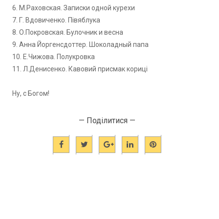
6. М.Раховская. Записки одной курехи
7. Г. Вдовиченко. Півяблука
8. О.Покровская. Булочник и весна
9. Анна Йоргенсдоттер. Шоколадный папа
10. Е.Чижова. Полукровка
11. Л.Денисенко. Кавовий присмак кориці
Ну, с Богом!
— Поділитися —