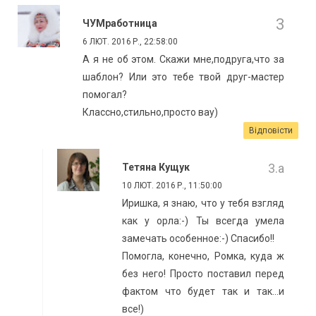
ЧУМработница
6 ЛЮТ. 2016 Р., 22:58:00
А я не об этом. Скажи мне,подруга,что за
шаблон? Или это тебе твой друг-мастер
помогал?
Классно,стильно,просто вау)
Відповісти
Тетяна Кущук
10 ЛЮТ. 2016 Р., 11:50:00
Иришка, я знаю, что у тебя взгляд
как у орла:-) Ты всегда умела
замечать особенное:-) Спасибо!!
Помогла, конечно, Ромка, куда ж
без него! Просто поставил перед
фактом что будет так и так...и
все!)