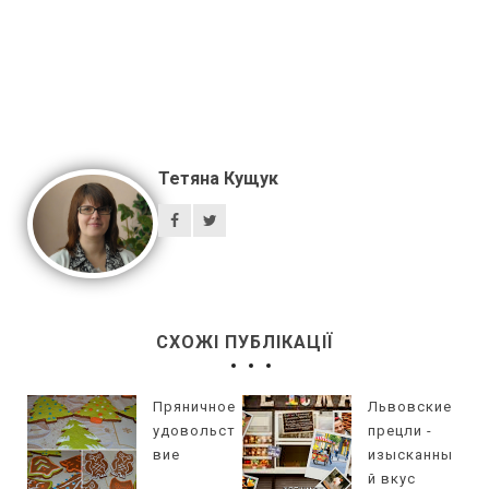
Тетяна Кущук
СХОЖІ ПУБЛІКАЦІЇ
Пряничное
Львовские
удовольст
прецли -
вие
изысканны
й вкус