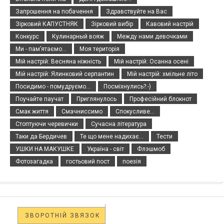
Запрошення на побачення
Здравствуйте на Вас
Зірковий КАПУСТНЯК
Зірковий вибір
Кавовий настрій
Конкурс
Кулинарный вояж
Между нами девочками
Ми - пам’ятаємо...
Моя територія
Мій настрій: Весняна ніжність
Мій настрій: Осанна осені
Мій настрій: Ялинковий серпантин
Мій настрій: хмільне літо
Посидимо - помудруємо...
Посміхнулись?:-)
Поучайте паучат
Приглянулось
Професійний блокнот
Смак життя
Смачниссимо
Спокусливе...
Стоптуючи черевички
Сучасна література
Таки да Бердичев
Те що мене надихає...
Тести
УШКИ НА МАКУШКЕ
Україна - світ
Флэшмоб
Фотозагадка
гостьовий пост
поезія
ЗВОРОТНІЙ ЗВЯЗОК