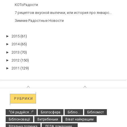
КОТоРадости
7 рецептов вкусной выпечки, или история про январс...
Зимние Радостные Новости
►
2015
(61)
►
2014
(65)
►
2013
(70)
►
2012
(150)
►
2011
(129)
РУБРИКИ
"Ой радуйся...!"
Блогосфера
Бібліо...
Бібліоміст
Бібліоновації
Витребеньки
Віват найкращим
Вітальна поличка
ДЕЛА домашние...