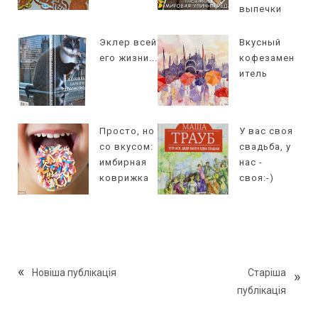
выпечки
Эклер всей
Вкусный
его жизни...
кофезамен
итель
Просто, но
У вас своя
со вкусом:
свадьба, у
имбирная
нас -
коврижка
своя:-)
Новіша публікація
Старіша
публікація