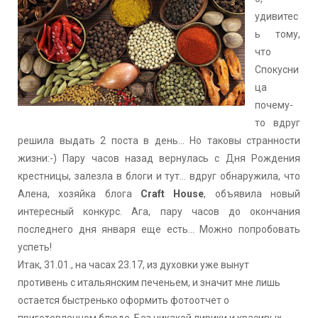
удивитес
ь тому,
что
Спокусни
ца
почему-
то вдруг
решила выдать 2 поста в день... Но таковы странности
жизни:-) Пару часов назад вернулась с Дня Рождения
крестницы, залезла в блоги и тут... вдруг обнаружила, что
Алена, хозяйка блога
Craft House
, объявила новый
интересный конкурс. Ага, пару часов до окончания
последнего дня января еще есть... Можно попробовать
успеть!
Итак, 31.01., на часах 23.17, из духовки уже вынут
противень с итальянским печеньем, и значит мне лишь
остается быстренько оформить фотоотчет о
приготовленном блюде. Без никакой лирики и красивых