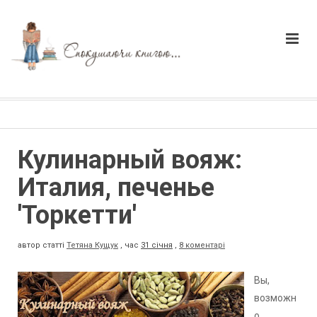
Кулинарный вояж:
Италия, печенье
'Торкетти'
автор статті
Тетяна Кущук
,
час
31 січня
,
8 коментарі
Вы,
возможн
о,