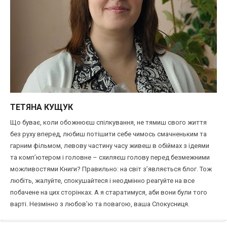
ТЕТЯНА КУЩУК
Що буває, коли обожнюєш спілкування, не тямиш свого життя
без руху вперед, любиш потішити себе чимось смачненьким та
гарним фільмом, левову частину часу живеш в обіймах з ідеями
та комп’ютером і головне – схиляєш голову перед безмежними
можливостями Книги? Правильно: на світ з’являється блог. Тож
любіть, жалуйте, спокушайтеся і неодмінно реагуйте на все
побачене на цих сторінках. А я старатимуся, аби вони були того
варті. Незмінно з любов’ю та повагою, ваша Спокусниця.