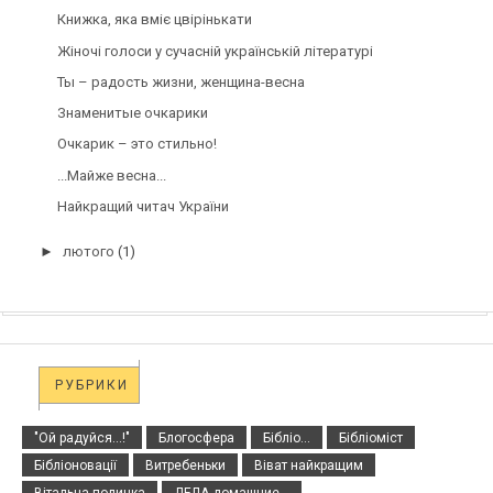
Книжка, яка вміє цвірінькати
Жіночі голоси у сучасній українській літературі
Ты – радость жизни, женщина-весна
Знаменитые очкарики
Очкарик – это стильно!
...Майже весна...
Найкращий читач України
►
лютого
(1)
РУБРИКИ
"Ой радуйся...!"
Блогосфера
Бібліо...
Бібліоміст
Бібліоновації
Витребеньки
Віват найкращим
Вітальна поличка
ДЕЛА домашние...