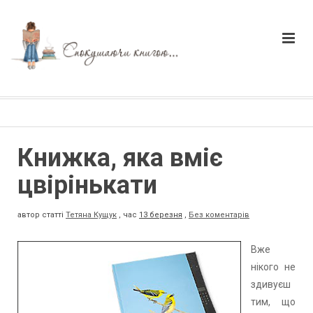
Книжка, яка вміє
цвірінькати
автор статті
Тетяна Кущук
,
час
13 березня
,
Без коментарів
Вже
нікого не
здивуєш
тим, що