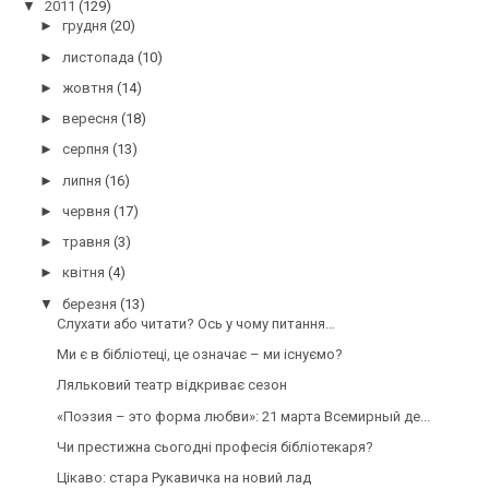
▼
2011
(129)
►
грудня
(20)
►
листопада
(10)
►
жовтня
(14)
►
вересня
(18)
►
серпня
(13)
►
липня
(16)
►
червня
(17)
►
травня
(3)
►
квітня
(4)
▼
березня
(13)
Слухати або читати? Ось у чому питання…
Ми є в бібліотеці, це означає – ми існуємо?
Ляльковий театр відкриває сезон
«Поэзия – это форма любви»: 21 марта Всемирный де...
Чи престижна сьогодні професія бібліотекаря?
Цікаво: стара Рукавичка на новий лад