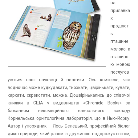
на
прилавка
х
продают
ь
пташине
молоко, а
пташино
ю мовою
послугов
уються наші науковці й політики. Ось книжкою, яка
водночас може кудкудакати, тьохкати, цвірінькати, кувати,
каркати, скрекотати, можна. Доцвірінькались до співочої
книжки в США у видавництві «Chronicle Books» за
бажанням некомеційного навчального закладу
Корнельська орнітологічна лабораторія, що в Нью-Йорку.
Автор і упорядник – Лесь Белецький, професійний біолог
дикої природи, який разом із дружиною подорожує світом,