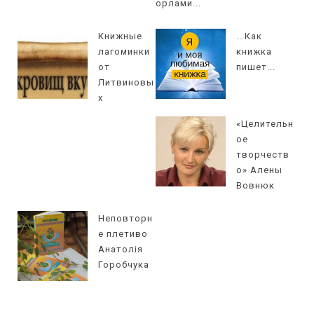
орлами...
Книжные
...Как
лагоминки
книжка
от
пишет...
Литвиновы
х
«Целительн
ое
творчеств
о» Алены
Вовнюк
Неповторн
е плетиво
Анатолія
Горобчука