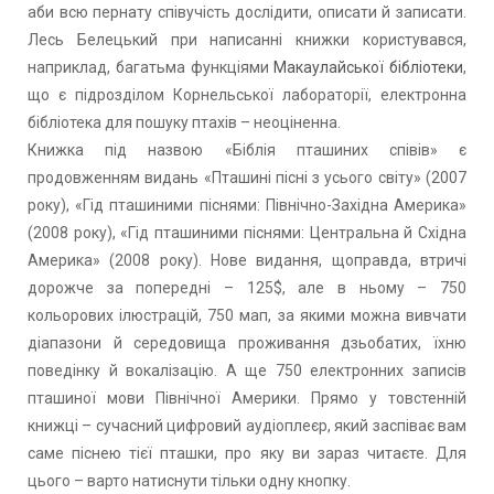
аби всю пернату співучість дослідити, описати й записати.
Лесь Белецький при написанні книжки користувався,
наприклад, багатьма функціями
Макаулайської бібліотеки
,
що є підрозділом Корнельської лабораторії, електронна
бібліотека для пошуку птахів – неоціненна.
Книжка під назвою «Біблія пташиних співів» є
продовженням видань «Пташині пісні з усього світу» (2007
року), «Гід пташиними піснями: Північно-Західна Америка»
(2008 року), «Гід пташиними піснями: Центральна й Східна
Америка» (2008 року). Нове видання, щоправда, втричі
дорожче за попередні – 125$, але в ньому – 750
кольорових ілюстрацій, 750 мап, за якими можна вивчати
діапазони й середовища проживання дзьобатих, їхню
поведінку й вокалізацію. А ще 750 електронних записів
пташиної мови Північної Америки. Прямо у товстенній
книжці – сучасний цифровий аудіоплеєр, який заспіває вам
саме піснею тієї пташки, про яку ви зараз читаєте. Для
цього – варто натиснути тільки одну кнопку.