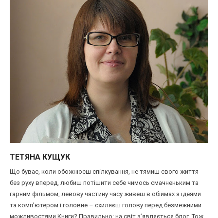
ТЕТЯНА КУЩУК
Що буває, коли обожнюєш спілкування, не тямиш свого життя
без руху вперед, любиш потішити себе чимось смачненьким та
гарним фільмом, левову частину часу живеш в обіймах з ідеями
та комп’ютером і головне – схиляєш голову перед безмежними
можливостями Книги? Правильно: на світ з’являється блог. Тож