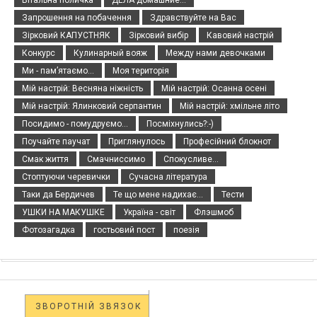
Запрошення на побачення
Здравствуйте на Вас
Зірковий КАПУСТНЯК
Зірковий вибір
Кавовий настрій
Конкурс
Кулинарный вояж
Между нами девочками
Ми - пам’ятаємо...
Моя територія
Мій настрій: Весняна ніжність
Мій настрій: Осанна осені
Мій настрій: Ялинковий серпантин
Мій настрій: хмільне літо
Посидимо - помудруємо...
Посміхнулись?:-)
Поучайте паучат
Приглянулось
Професійний блокнот
Смак життя
Смачниссимо
Спокусливе...
Стоптуючи черевички
Сучасна література
Таки да Бердичев
Те що мене надихає...
Тести
УШКИ НА МАКУШКЕ
Україна - світ
Флэшмоб
Фотозагадка
гостьовий пост
поезія
ЗВОРОТНІЙ ЗВЯЗОК