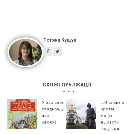
Тетяна Кущук
СХОЖІ ПУБЛІКАЦІЇ
У вас своя
...И слепые
свадьба, у
кроты
нас -
могут
своя:-)
вырасти
гордыми