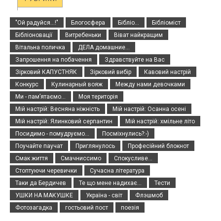
"Ой радуйся...!"
Блогосфера
Бібліо...
Бібліоміст
Бібліоновації
Витребеньки
Віват найкращим
Вітальна поличка
ДЕЛА домашние...
Запрошення на побачення
Здравствуйте на Вас
Зірковий КАПУСТНЯК
Зірковий вибір
Кавовий настрій
Конкурс
Кулинарный вояж
Между нами девочками
Ми - пам’ятаємо...
Моя територія
Мій настрій: Весняна ніжність
Мій настрій: Осанна осені
Мій настрій: Ялинковий серпантин
Мій настрій: хмільне літо
Посидимо - помудруємо...
Посміхнулись?:-)
Поучайте паучат
Приглянулось
Професійний блокнот
Смак життя
Смачниссимо
Спокусливе...
Стоптуючи черевички
Сучасна література
Таки да Бердичев
Те що мене надихає...
Тести
УШКИ НА МАКУШКЕ
Україна - світ
Флэшмоб
Фотозагадка
гостьовий пост
поезія