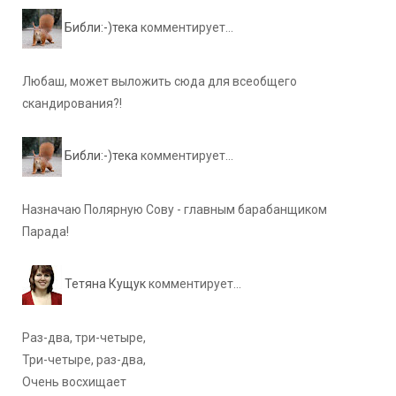
Библи:-)тека
комментирует...
Любаш, может выложить сюда для всеобщего
скандирования?!
Библи:-)тека
комментирует...
Назначаю Полярную Сову - главным барабанщиком
Парада!
Тетяна Кущук
комментирует...
Раз-два, три-четыре,
Три-четыре, раз-два,
Очень восхищает