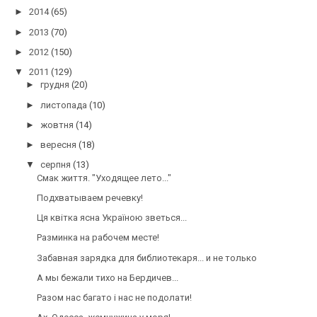
►
2014
(65)
►
2013
(70)
►
2012
(150)
▼
2011
(129)
►
грудня
(20)
►
листопада
(10)
►
жовтня
(14)
►
вересня
(18)
▼
серпня
(13)
Смак життя. "Уходящее лето..."
Подхватываем речевку!
Ця квітка ясна Україною зветься...
Разминка на рабочем месте!
Забавная зарядка для библиотекаря... и не только
А мы бежали тихо на Бердичев...
Разом нас багато і нас не подолати!