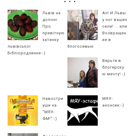
Львів на
Ап! И Львы
долоні:
у ног ваших
Про
сели! ... или
привітную
Возвращен
хатинку
ие в
львівської
блогосемью
Бібліородзинки:-)
Верьте в
блогерску
ю мечту!:-)
Навостри
МЯУ-
уши на
анонсик:-)
"МЯУ-
ФМ!":-)