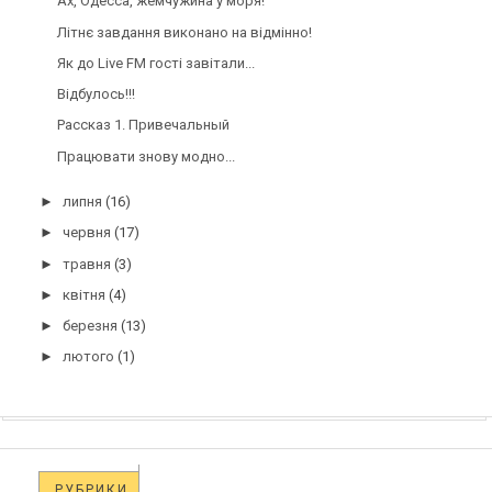
Ах, Одесса, жемчужина у моря!
Літнє завдання виконано на відмінно!
Як до Live FM гості завітали...
Відбулось!!!
Рассказ 1. Привечальный
Працювати знову модно...
►
липня
(16)
►
червня
(17)
►
травня
(3)
►
квітня
(4)
►
березня
(13)
►
лютого
(1)
РУБРИКИ