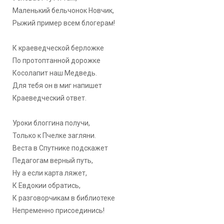
Маленький бельчонок Новчик,
Рыжий пример всем блогерам!
К краеведческой берложке
По протоптанной дорожке
Косолапит наш Медведь.
Для тебя он в миг напишет
Краеведческий ответ.
Уроки блоггина получи,
Только к Пчелке загляни.
Веста в Спутнике подскажет
Педагогам верный путь,
Ну а если карта ляжет,
К Евдокии обратись,
К разговорчикам в библиотеке
Непременно присоединись!