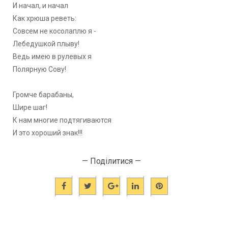
И начал, и начал
Как хрюша реветь:
Совсем не косолаплю я -
Лебедушкой плыву!
Ведь имею в рулевых я
Полярную Сову!
Громче барабаны,
Шире шаг!
К нам многие подтягиваются
И это хороший знак!!!
— Поділитися —