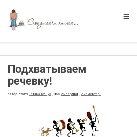
Подхватываем
речевку!
автор статті
Тетяна Кущук
,
час
26 серпня
,
2 коментарі