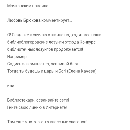
Маяковским навеяло...
Любовь Брюхова
комментирует...
О! Сюда же к случаю отлично подходят все наши
библиоблогеровские лозунги отсюда
Конкурс
библиотечных лозунгов продолжается!
Например:
Садись за компьютер, осваивай блог.
Тогда ты будешь и царь, и Бог! (Елена Качева)
или
Библиотекари, осваивайте сети!
Гните свою линию в Интернете!
Там ещё мно-о-о-о-го классных слоганов!