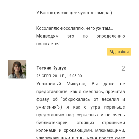
У Вас потрясающее чувство юмора:)
Косолаплю-косолаплю, чего уж там...
Медведям это по определению
полагается!
Відповісти
Тетяна Кущук
26 СЕРП. 2011 Р., 12:05:00
Уважаемый Мишутка, Вы даже не
представляете, как я смеялась, прочитав
фразу об "обхрюкалась от веселия и
умиления":-) я как с утра пораньше
представляю нас, серьезных и не очень
библиотекарей, стоящих стройными
колонами и хрюкающими, мяюкающими,
улюлюкающими и т.д.- меня просто смех