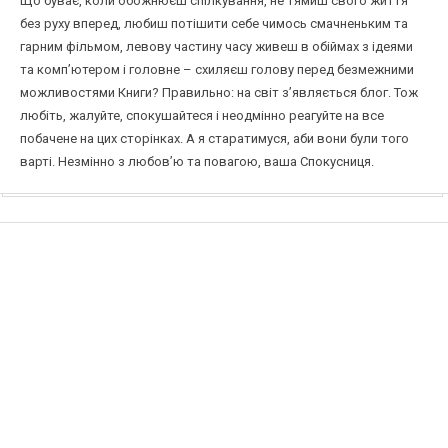
Що буває, коли обожнюєш спілкування, не тямиш свого життя
без руху вперед, любиш потішити себе чимось смачненьким та
гарним фільмом, левову частину часу живеш в обіймах з ідеями
та комп’ютером і головне – схиляєш голову перед безмежними
можливостями Книги? Правильно: на світ з’являється блог. Тож
любіть, жалуйте, спокушайтеся і неодмінно реагуйте на все
побачене на цих сторінках. А я старатимуся, аби вони були того
варті. Незмінно з любов’ю та повагою, ваша Спокусниця.