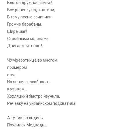
Блогов дружная семья!
Все речевку подхватили,
В тему песню сочинили.
Громче барабаны,
Шире шаг!
Стройными колонами
Двигаемся в такт!
ЧУМработница во многом
примером
нам,
Но явная способность
к языкам...
Хохляцкий быстро изучила,
Речевку на украинском подхватила!
А тут из-за льдины
Появился Медведь...