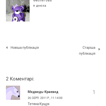
Фиолетова
я днюха
Новіша публікація
Старіша
публікація
2 Коментарі:
Медведь-Краевед
26 СЕРП. 2011 Р., 11:14:00
Тетяна Кущук