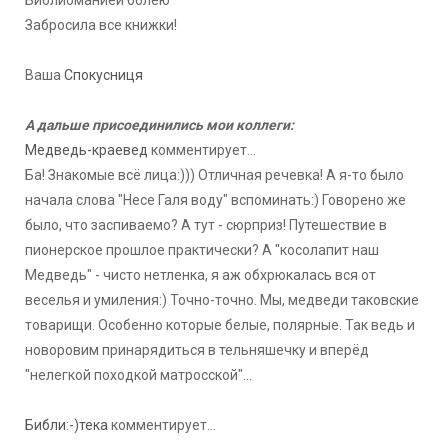
Забросила все книжки!
Ваша
Спокусниця
А дальше присоединились мои коллеги:
Медведь-краевед
комментирует...
Ба! Знакомые всё лица:))) Отличная речевка! А я-то было
начала слова "Несе Галя воду" вспоминать:) Говорено же
было, что заспиваемо? А тут - сюрприз! Путешествие в
пионерское прошлое практически? А "косолапит наш
Медведь" - чисто нетленка, я аж обхрюкалась вся от
веселья и умиления:) Точно-точно. Мы, медведи таковские
товарищи. Особенно которые белые, полярные. Так ведь и
новоровим принарядиться в тельняшечку и вперёд
"нелегкой походкой матросской"...
Библи:-)тека
комментирует...