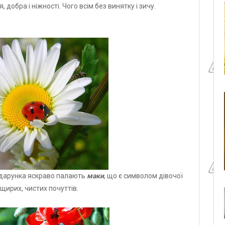
 добра і ніжності. Чого всім без винятку і зичу.
подарунка яскраво палають
маки
, що є символом дівочої
 щирих, чистих почуттів.