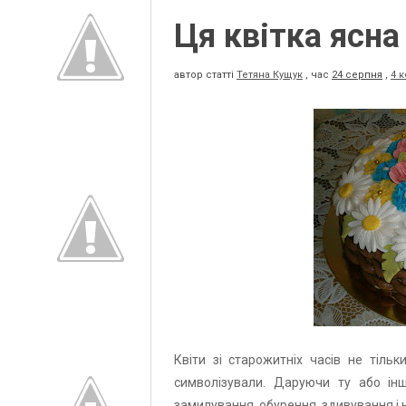
Ця квітка ясна
автор статті
Тетяна Кущук
,
час
24 серпня
,
4 
Квiти зi старожитнiх часiв не тiл
символiзували. Даруючи ту або iнш
замилування, обурення, здивування і 