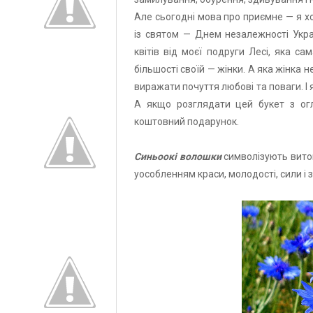
Але сьогодні мова про приємне — я хоч
із святом — Днем незалежності Укра
квітів від моєї подруги Лесі, яка са
більшості своїй — жінки. А яка жінка 
виражати почуття любовi та поваги. І
А якщо розглядати цей букет з огл
коштовний подарунок.
Синьоокі волошки
символізують витонч
уособленням краси, молодості, сили і 