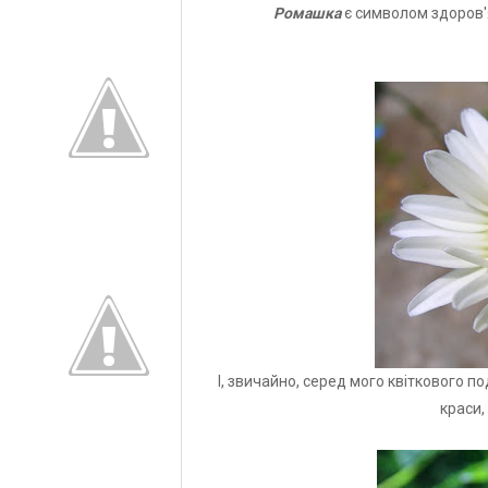
Ромашка
є символом здоров'я,
І, звичайно, серед мого квіткового 
краси,