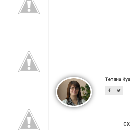
Тетяна Ку
СХ