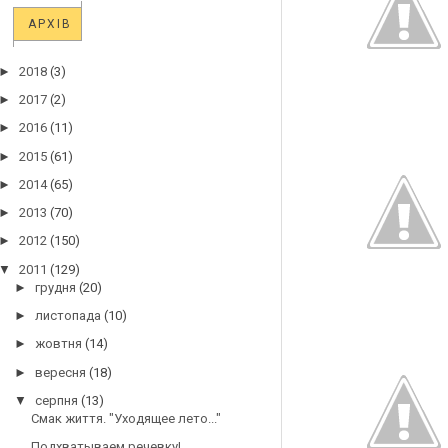
АРХІВ
►
2018
(3)
►
2017
(2)
►
2016
(11)
►
2015
(61)
►
2014
(65)
►
2013
(70)
►
2012
(150)
▼
2011
(129)
►
грудня
(20)
►
листопада
(10)
►
жовтня
(14)
►
вересня
(18)
▼
серпня
(13)
Смак життя. "Уходящее лето..."
Подхватываем речевку!