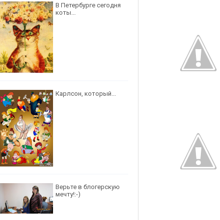
В Петербурге сегодня
коты...
Карлсон, который...
Верьте в блогерскую
мечту!:-)