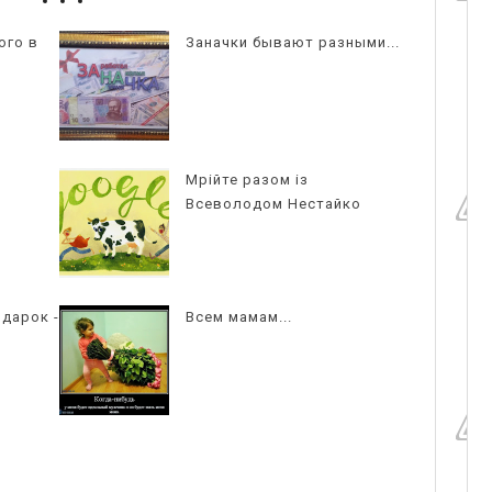
ого в
Заначки бывают разными...
Мрійте разом із
Всеволодом Нестайко
дарок -
Всем мамам...