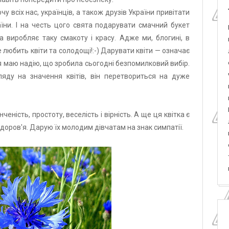
у всіх нас, українців, а також друзів України привітати
їни. І на честь цого свята подарувати смачний букет
ма виробляє таку смакоту і красу. Адже ми, блогині, в
не любить квіти та солодощі!:-) Дарувати квiти — означає
 я маю надію, що зробила сьогодні безпомилковий вибір.
яду на значення квiтiв, вiн перетвориться на дуже
еність, простоту, веселість і вірність. А ще ця квітка є
здоров'я. Дарую їх молодим дівчатам на знак симпатії.