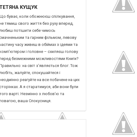
ТЕТЯНА КУЩУК
Що буває, коли обожнюєш спілкування,
не тямиш свого життя без руху вперед,
любиш потішити себе чимось
смачненьким та гарним фільмом, левову
частину часу живеш в обіймах з ідеями та
комп’ютером і головне – схиляєш голову
перед безмежними можливостями Книги?
Правильно: на світ з’являється блог. Тож
любіть, жалуйте, спокушайтеся і
неодмінно реагуйте на все побачене на цих
сторінках. А я старатимуся, аби вони були
того варті. Незмінно з любов’ю та
повагою, ваша Спокусниця.