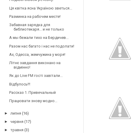
Ця квітка ясна Україною зветься...
Разминка на рабочем месте!
Забавная зарядка для
библиотекаря... и не только
А мы бежали тихо на Бердичев...
Разом нас багато і нас не подолати!
Ах, Одесса, жемчужина у моря!
Літнє завдання виконано на
відмінно!
Як до Live FM гості завітали...
Відбулось!!!
Рассказ 1. Привечальный
Працювати знову модно...
►
липня
(16)
►
червня
(17)
►
травня
(3)