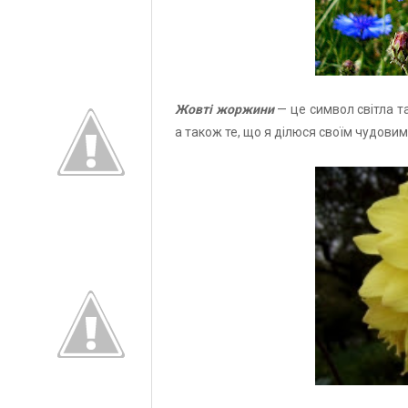
Жовті жоржини
— це символ світла та
а також те, що я ділюся своїм чудовим 