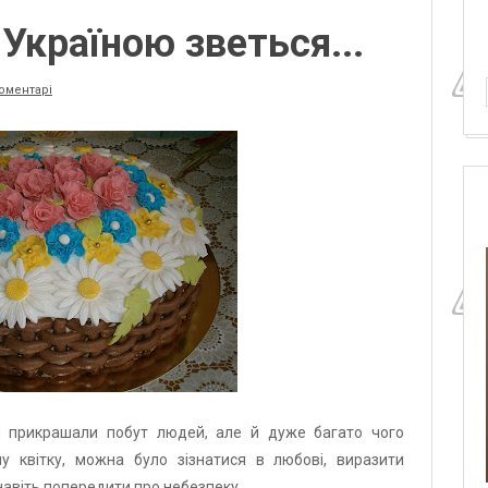
 Україною зветься...
коментарі
ьки прикрашали побут людей, але й дуже багато чого
у квiтку, можна було зiзнатися в любовi, виразити
навіть попередити про небезпеку.