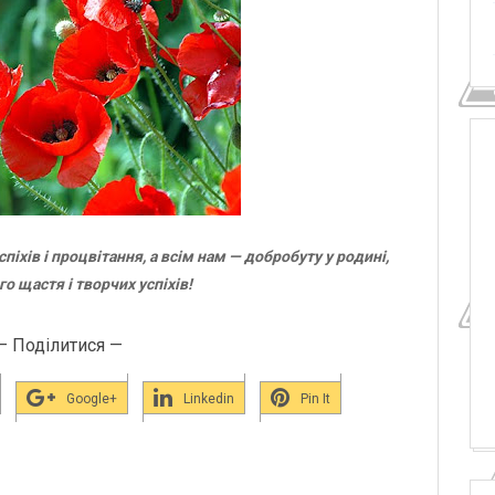
спіхів і процвітання, а всім нам — добробуту у родині,
о щастя і творчих успіхів!
— Поділитися —
Google+
Linkedin
Pin It