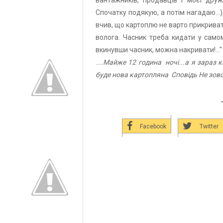
вантажників, продавців і моєї дру
Спочатку подякую, а потім нагадаю...)
вчив, що картоплю не варто прикрива
волога. Часник треба кидати у самому
вкинувши часник, можна накривати!..."
.
...Майже 12 година ночі...а я зараз к
буде нова картопляна Сповідь Не зовс
Facebook
Twitter