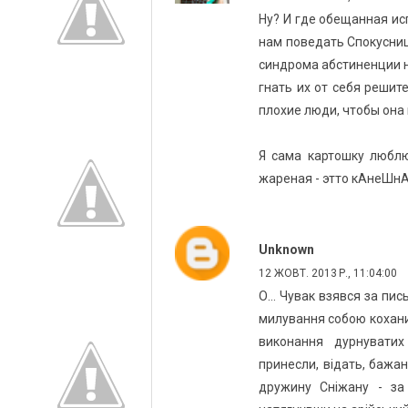
Ну? И где обещанная и
нам поведать Спокусни
синдрома абстиненции не 
гнать их от себя решит
плохие люди, чтобы она 
Я сама картошку люблю
жареная - этто кАнеШнА!
Unknown
12 ЖОВТ. 2013 Р., 11:04:00
О... Чувак взявся за пи
милування собою коханим
виконання дурнуватих
принесли, відать, бажан
дружину Сніжану - за 