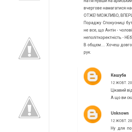
натягнувши на арійський 
вчергове намагатися нас
ОТЖЕ! МОЖЛИВО, ВПЕРШЕ
Пораджу Спокусниці бути
не все, що Антін - чолові
неполіткоректність - НЕб
В общєм..... Хочеш довг
рук.
Кашуба
12 ЖОВТ. 201
Цікавий від
А що ви с
Unknown
12 ЖОВТ. 201
Ну для по