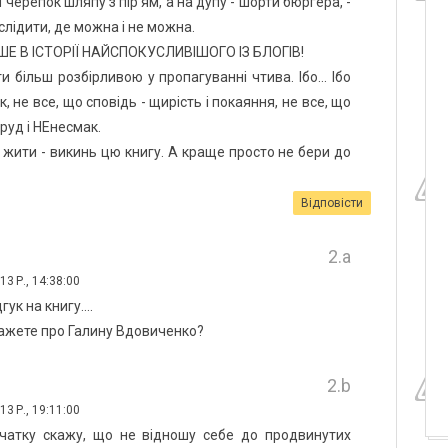
черепок шляпу з пір’ям, а на дупу - шорти бюргера, -
лідити, де можна і не можна.
 В ІСТОРІЇ НАЙСПОКУСЛИВІШОГО ІЗ БЛОГІВ!
 більш розбірливою у пропагуванні чтива. Ібо... Ібо
к, не все, що сповідь - щирість і покаяння, не все, що
руд і НЕнесмак.
о жити - викинь цю книгу. А краще просто не бери до
Відповісти
3 Р., 14:38:00
гук на книгу....
кажете про Галину Вдовиченко?
3 Р., 19:11:00
чатку скажу, що не відношу себе до продвинутих