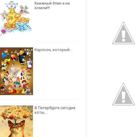
Книжный блин и не
комом!!!
Карлсон, который...
В Петербурге сегодня
коты...