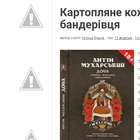
Картопляне ко
бандерівця
автор статті
Тетяна Кущук
,
час
11 жовтня
,
14