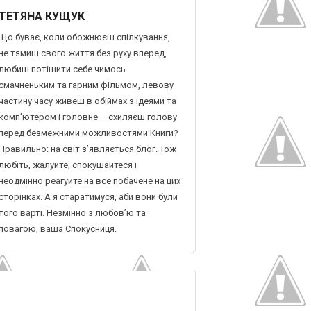
ТЕТЯНА КУЩУК
Що буває, коли обожнюєш спілкування,
не тямиш свого життя без руху вперед,
любиш потішити себе чимось
смачненьким та гарним фільмом, левову
частину часу живеш в обіймах з ідеями та
комп’ютером і головне – схиляєш голову
перед безмежними можливостями Книги?
Правильно: на світ з’являється блог. Тож
любіть, жалуйте, спокушайтеся і
неодмінно реагуйте на все побачене на цих
сторінках. А я старатимуся, аби вони були
того варті. Незмінно з любов’ю та
повагою, ваша Спокусниця.