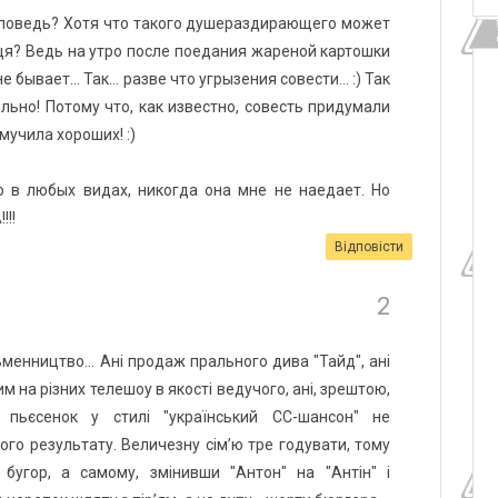
споведь? Хотя что такого душераздирающего может
ця? Ведь на утро после поедания жареной картошки
бывает... Так... разве что угрызения совести... :) Так
ельно! Потому что, как известно, совесть придумали
мучила хороших! :)
 в любых видах, никогда она мне не наедает. Но
!!!
Відповісти
сьменництво... Ані продаж прального дива "Тайд", ані
 на різних телешоу в якості ведучого, ані, зрештою,
 пьєсенок у стилі "український СС-шансон" не
ого результату. Величезну сім’ю тре годувати, тому
бугор, а самому, змінивши "Антон" на "Антін" і