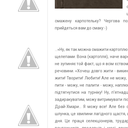
смажену карпотельку? Чергова по
прийдеться вам до смаку:-)
...«Ну, як так можна смажити картоп
щелепами. Вона (картопля), наче вар
не зупиняє той факт, що я всім єство
речовини. «Хочеш довго жити - викинь
жити! Творити! Любити! Але не можу, н
пити - можу, не палити - можу, напл
підтягнутися на турніку! Ну, п'ятна
задиракуватим, можу витримувати піс
Драй-Хмари... Я можу все! Але без 
шлунка, це хвилини лагідного щастя,
дня. Це праця селекціонерів, трудар