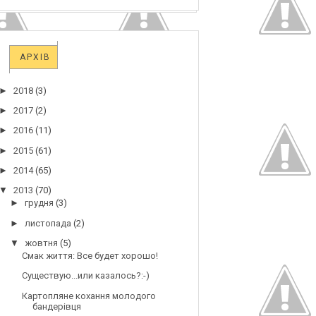
АРХІВ
►
2018
(3)
►
2017
(2)
►
2016
(11)
►
2015
(61)
►
2014
(65)
▼
2013
(70)
►
грудня
(3)
►
листопада
(2)
▼
жовтня
(5)
Смак життя: Все будет хорошо!
Существую...или казалось?:-)
Картопляне кохання молодого
бандерівця