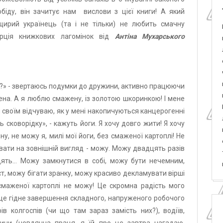
обіду, він зачитує нам вислови з цієї книги! А який
щирий українець (та і не тільки) не любить смачну
рція книжкових лагомінок від
Антіна Мухарського
лю?» - звертаюсь подумки до дружини, активно працюючи
ена. А я люблю смажену, із золотою шкоринкою! І мене
м своїм відчуваю, як у мені накопичуються канцерогенні
 сковорідку», - кажуть йоги. Я хочу довго жити! Я хочу
у, не можу я, милі мої йоги, без смаженої картоплі! Не
ювати на зовнішній вигляд - можу. Можу двадцять разів
дцять... Можу замкнутися в собі, можу бути нечемним,
т, можу бігати зранку, можу красиво декламувати вірші
смаженої картоплі не можу! Це скромна радість мого
 це гідне завершення складного, напруженого робочого
ів колгоспів (чи що там зараз замість них?), водіїв,