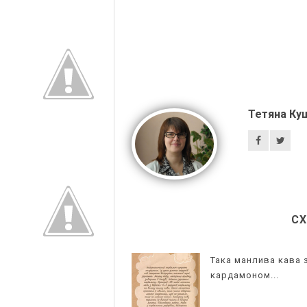
Тетяна Ку
СХ
Така манлива кава 
кардамоном...