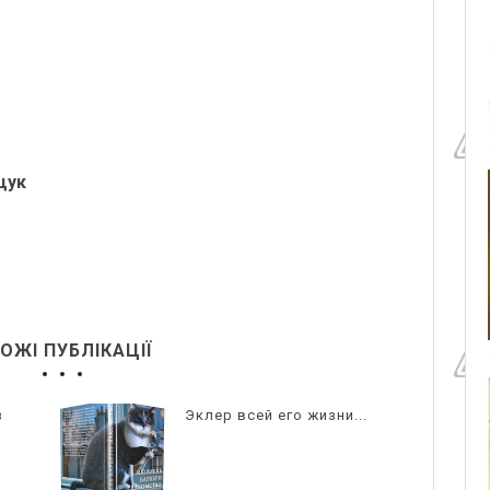
щук
ОЖІ ПУБЛІКАЦІЇ
з
Эклер всей его жизни...