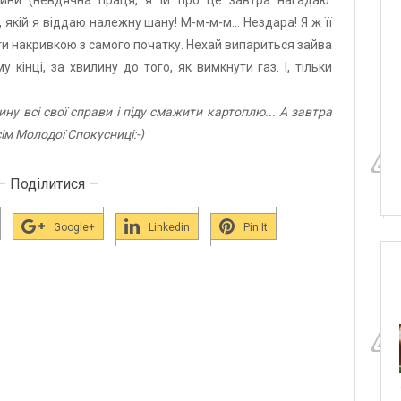
жини (невдячна праця, я їй про це завтра нагадаю.
, якій я віддаю належну шану! М-м-м-м... Нездара! Я ж її
ти накривкою з самого початку. Нехай випариться зайва
 кінці, за хвилину до того, як вимкнути газ. І, тільки
ину всі свої справи і піду смажити картоплю... А завтра
ім Молодої Спокусниці:-)
— Поділитися —
Google+
Linkedin
Pin It