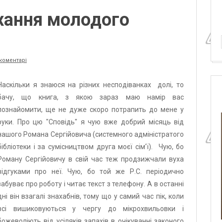
хання молодого
 коментарі
Наскільки я знаюся на різних несподіванках долі, то
бачу, що книга, з якою зараз маю намір вас
познайомити, ще не дуже скоро потрапить до мене у
руки. Про цю "Сповідь" я чую вже добрий місяць від
нашого Романа Сергійовича (системного адміністратого
бібліотеки і за сумісництвом друга моєї сім'ї). Чую, бо
Роману Сергійовичу в свій час теж
продзижчали
вуха
відгуками про неї. Чую, бо той же Р.С. періодично
забуває про роботу і читає текст з телефону. А в останні
дні він взагалі знахабнів, тому що у самий час пік, коли
всі вишиковуються у чергу до мікрохвильовки і
божеволіють від усіляків запахів в очікуванні законого