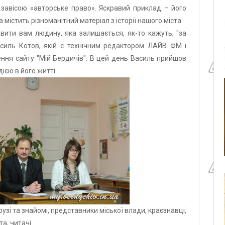
 завісою «авторське право». Яскравий приклад – його
ка містить різноманітний матеріал з історії нашого міста.
вити вам людину, яка залишається, як-то кажуть, "за
Василь Котов, якій є технічним редактором ЛАЙВ ФМ і
ння сайту "Мій Бердичів". В цей день Василь прийшов
ією в його житті.
рузі та знайомі, представники міської влади, краєзнавці,
а, читачі.