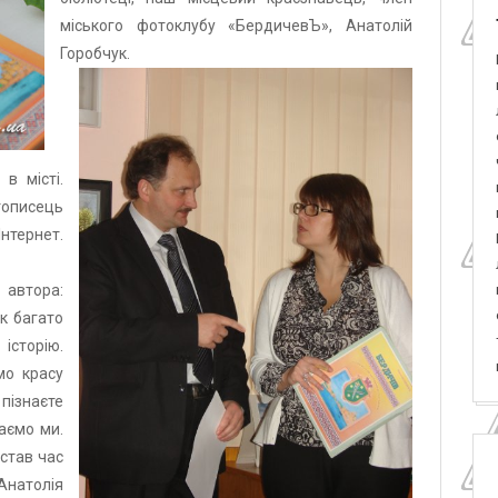
міського фотоклубу «БердичевЪ», Анатолій
Горобчук.
в місті.
описець
нтернет.
 автора:
як багато
 історію.
мо красу
пізнаєте
аємо ми.
астав час
натолія