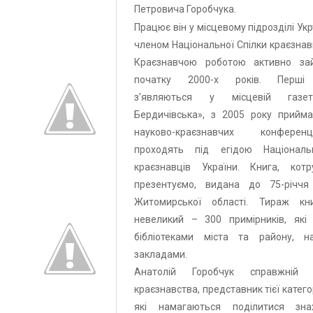
Петровича Горобчука.
Працює він у місцевому підрозділі Ук
членом Національної Спілки краєзнавц
Краєзнавчою роботою активно за
початку 2000-х років. Перші п
з’являються у місцевій газе
Бердичівська», з 2005 року прийма
науково-краєзнавчих конферен
проходять під егідою Національ
краєзнавців України. Книга, котр
презентуємо, видана до 75-річчя
Житомирської області. Тираж кн
невеликий – 300 примірників, які 
бібліотеками міста та району, н
закладами.
Анатолій Горобчук справжній 
краєзнавства, представник тієї категор
які намагаються поділитися зна