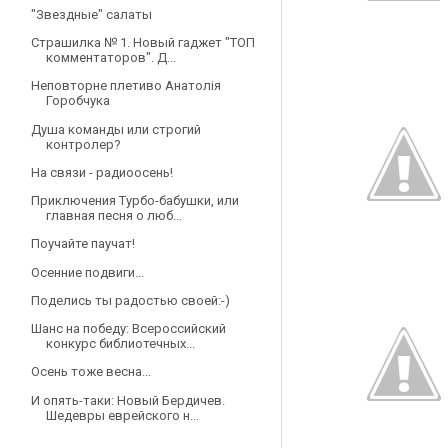
"Звездные" салаты
Страшилка № 1. Новый гаджет "ТОП
комментаторов". Д...
Неповторне плетиво Анатолія
Горобчука
Душа команды или строгий
контролер?
На связи - радиоосень!
Приключения Турбо-бабушки, или
главная песня о люб...
Поучайте паучат!
Осенние подвиги...
Поделись ты радостью своей:-)
Шанс на победу: Всероссийский
конкурс библиотечных...
Осень тоже весна...
И опять-таки: Новый Бердичев.
Шедевры еврейского н...