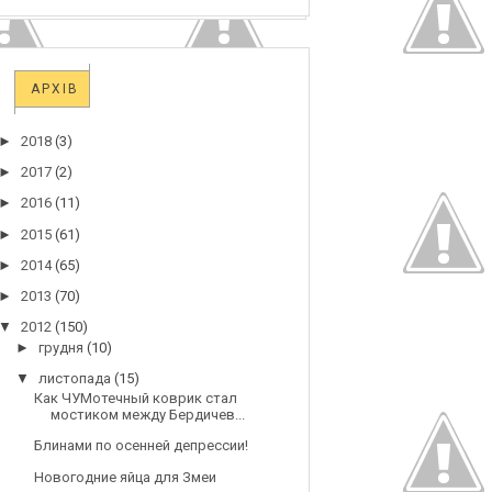
АРХІВ
►
2018
(3)
►
2017
(2)
►
2016
(11)
►
2015
(61)
►
2014
(65)
►
2013
(70)
▼
2012
(150)
►
грудня
(10)
▼
листопада
(15)
Как ЧУМотечный коврик стал
мостиком между Бердичев...
Блинами по осенней депрессии!
Новогодние яйца для Змеи