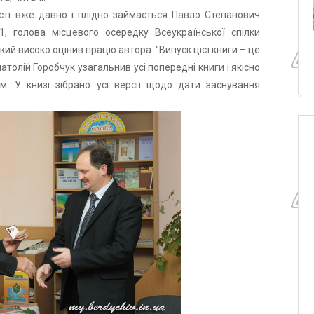
сті вже давно і плідно займається Павло Степанович
 голова місцевого осередку Всеукраїнської спілки
ий високо оцінив працю автора: "Випуск цієї книги – це
натолій Горобчук узагальнив усі попередні книги і якісно
м. У книзі зібрано усі версії щодо дати заснування