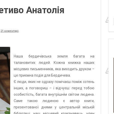
етиво Анатолія
,
21 коментарі
Наша бердичівська земля багата на
талановитих людей. Кожна книжка наших
місцевих письменників, яка виходить друком –
це приємна подія для Бердичева.
Є люди, яких не одразу помічаєш поміж сотень
інших, а поговориш – і відчуєш: перед тобою
особистість, багата внутрішнім світом людина.
Саме такою людиною є автор книги,
презентованої днями у центральній міській
бібліотеці, наш місцевий краєзнавець, член