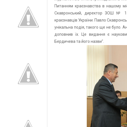
Питанням краєзнавства в нашому мі
Скавронський, директор ЗОШ № 11,
краєзнавців України. Павло Скавронськ
унікальна подія, такого ще не було. А
доповнив їх. Це видання є наукови
Бердичева та його назви".