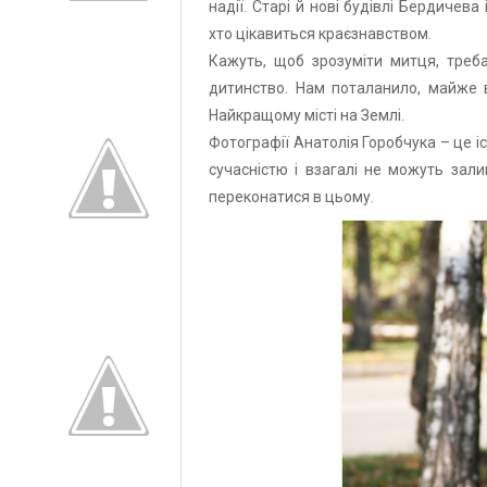
надії. Старі й нові будівлі Бердичев
хто цікавиться краєзнавством.
Кажуть, щоб зрозуміти митця, треба
дитинство. Нам поталанило, майже в
Найкращому місті на Землі.
Фотографії Анатолія Горобчука – це і
сучасністю і взагалі не можуть за
переконатися в цьому.