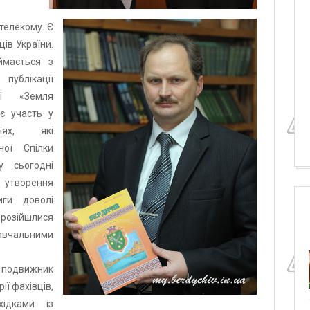
ртелекому. Є
ів України.
ймається з
ублікації
ті «Земля
є участь у
ціях, які
ної Спілки
у сьогодні
 утворення
иги доволі
розійшлися
авчальними
подвижник
ії фахівців,
хідками із