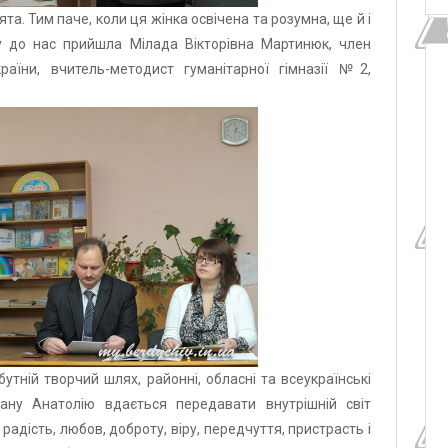
а. Тим паче, коли ця жінка освічена та розумна, ще й і
гу до нас прийшла Мілада Вікторівна Мартинюк, член
країни, вчитель-методист гуманітарної гімназії №2,
утній творчий шлях, районні, обласні та всеукраїнські
ану Анатолію вдається передавати внутрішній світ
адість, любов, доброту, віру, передчуття, пристрасть і