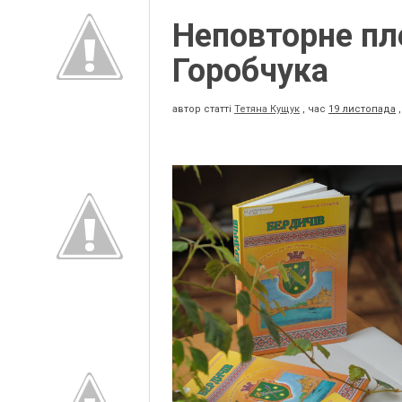
Неповторне пл
Горобчука
автор статті
Тетяна Кущук
,
час
19 листопада