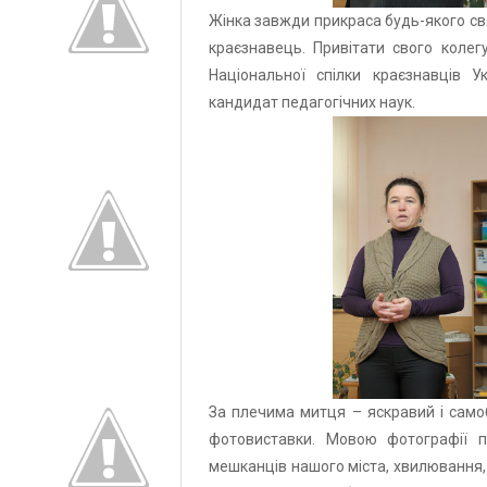
Жінка завжди прикраса будь-якого свят
краєзнавець. Привітати свого коле
Національної спілки краєзнавців У
кандидат педагогічних наук.
За плечима митця – яскравий і самоб
фотовиставки. Мовою фотографії п
мешканців нашого міста, хвилювання, р