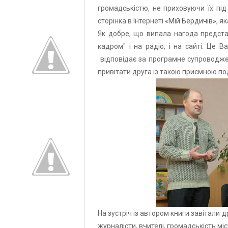
громадськістю, не приховуючи їх під
сторінка в Інтернеті
«Мій Бердичів»
, я
Як добре, що випала нагода предста
кадром" і на радіо, і на сайті. Це 
відповідає за програмне супроводже
привітати друга із такою приємною под
На зустріч із автором книги завітали д
журналісти, вчителі, громадськість міст