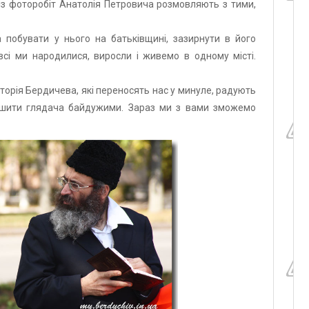
а із фоторобіт Анатолія Петровича розмовляють з тими,
 побувати у нього на батьківщині, зазирнути в його
сі ми народилися, виросли і живемо в одному місті.
сторія Бердичева, які переносять нас у минуле, радують
лишити глядача байдужими. Зараз ми з вами зможемо