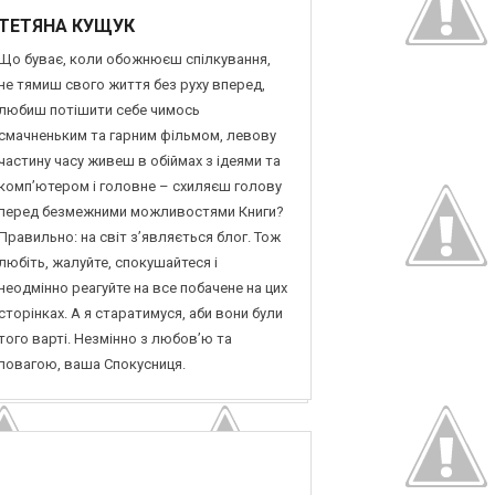
ТЕТЯНА КУЩУК
Що буває, коли обожнюєш спілкування,
не тямиш свого життя без руху вперед,
любиш потішити себе чимось
смачненьким та гарним фільмом, левову
частину часу живеш в обіймах з ідеями та
комп’ютером і головне – схиляєш голову
перед безмежними можливостями Книги?
Правильно: на світ з’являється блог. Тож
любіть, жалуйте, спокушайтеся і
неодмінно реагуйте на все побачене на цих
сторінках. А я старатимуся, аби вони були
того варті. Незмінно з любов’ю та
повагою, ваша Спокусниця.