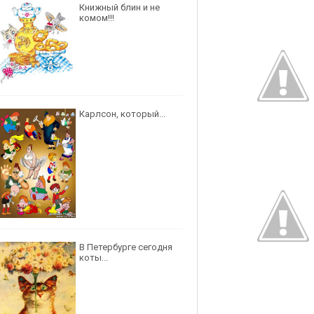
Книжный блин и не
комом!!!
Карлсон, который...
В Петербурге сегодня
коты...