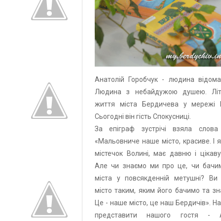
Анатолій Горобчук - людина відома 
Людина з небайдужою душею. Літ
життя міста Бердичева у мережі І
Сьогодні він гість Спокусниці.
За епіграф зустрічі взяла слова
«Мальовниче наше місто, красиве. І 
містечок Волині, має давню і цікаву
Але чи знаємо ми про це, чи бачи
міста у повсякденній метушні? Ви 
місто таким, яким його бачимо та зн
Це - наше місто, це наш Бердичів». Н
представити нашого гостя - А